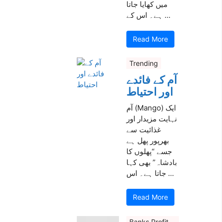
میں کھایا جاتا
ہے۔ اس کے ...
Read More
Trending
آم کے فائدے
اور احتیاط
آم (Mango) ایک
نہایت مزیدار اور
غذائیت سے
بھرپور پھل ہے
جسے “پھلوں کا
بادشاہ” بھی کہا
جاتا ہے۔ اس ...
Read More
Banks Profit