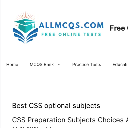
Skip
to
content
Free
Home
MCQS Bank
Practice Tests
Educat
Best CSS optional subjects
CSS Preparation Subjects Choices 