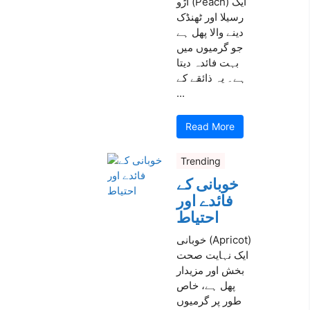
آڑو (Peach) ایک
رسیلا اور ٹھنڈک
دینے والا پھل ہے
جو گرمیوں میں
بہت فائدہ دیتا
ہے۔ یہ ذائقے کے
...
Read More
Trending
خوبانی کے
فائدے اور
احتیاط
خوبانی (Apricot)
ایک نہایت صحت
بخش اور مزیدار
پھل ہے، خاص
طور پر گرمیوں