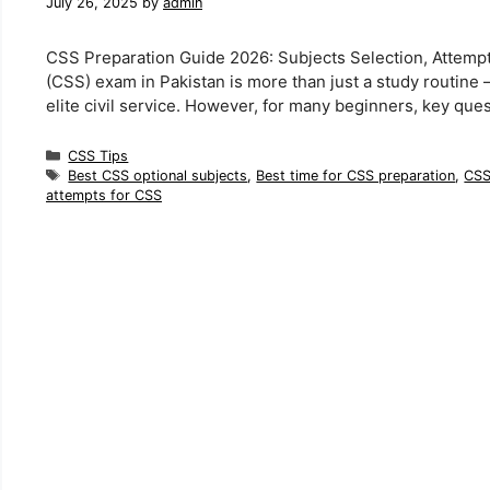
July 26, 2025
by
admin
CSS Preparation Guide 2026: Subjects Selection, Attempt
(CSS) exam in Pakistan is more than just a study routine —
elite civil service. However, for many beginners, key que
Categories
CSS Tips
Tags
Best CSS optional subjects
,
Best time for CSS preparation
,
CSS
attempts for CSS