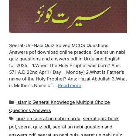
Seerat-Un-Nabi Quiz Solved MCQS Questions
Answers pdf download online practice. Seerat un nabi
quiz questions and answers pdf in Urdu and English
for 2025. 1.When The Holy Prophet was born? Ans:
571 A.D 22nd April ( Day__ Monday) 2.What is Father‘s
name of the Holy Prophet? Ans: Hazat Abdullah 3.What
is Mother‘s Name of …
Read more
Categories
Islamic General Knowledge Multiple Choice
Questions Answers
Tags
quiz on seerat un nabi in urdu
,
seerat quiz book
pdf
,
seerat quiz pdf
,
seerat un nabi question and
answers pdf
,
seerat un nabi quiz
,
seerat un nabi quiz