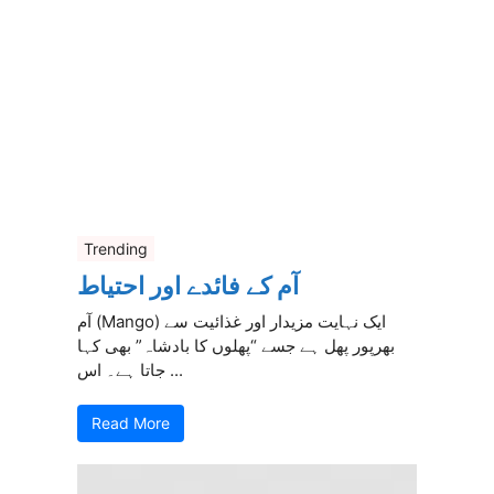
Trending
آم کے فائدے اور احتیاط
آم (Mango) ایک نہایت مزیدار اور غذائیت سے
بھرپور پھل ہے جسے “پھلوں کا بادشاہ” بھی کہا
جاتا ہے۔ اس ...
Read More