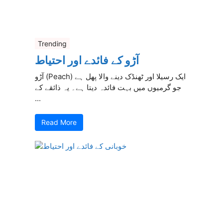
Trending
آڑو کے فائدے اور احتیاط
آڑو (Peach) ایک رسیلا اور ٹھنڈک دینے والا پھل ہے
جو گرمیوں میں بہت فائدہ دیتا ہے۔ یہ ذائقے کے
...
Read More