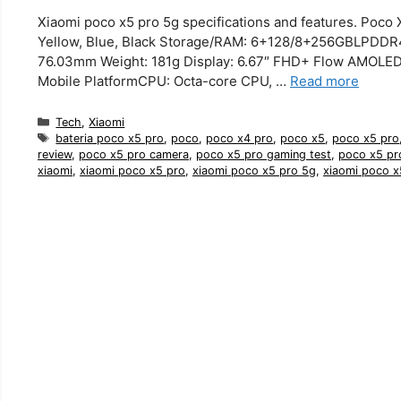
Xiaomi poco x5 pro 5g specifications and features. Poc
Yellow, Blue, Black Storage/RAM: 6+128/8+256GBLPDDR
76.03mm Weight: 181g Display: 6.67″ FHD+ Flow AMOLED
Mobile PlatformCPU: Octa-core CPU, …
Read more
Categories
Tech
,
Xiaomi
Tags
bateria poco x5 pro
,
poco
,
poco x4 pro
,
poco x5
,
poco x5 pro
review
,
poco x5 pro camera
,
poco x5 pro gaming test
,
poco x5 pr
xiaomi
,
xiaomi poco x5 pro
,
xiaomi poco x5 pro 5g
,
xiaomi poco x