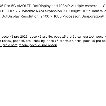
o X5 Pro 5G AMOLED DotDisplay and 108MP Al triple camera. C
4X + UFS2.2Dynamic RAM expansion 3.0 Height: 162.91mm Wid
 DotDisplay Resolution: 2400 x 1080 Processor: Snapdragon®
,
poco x5 pro 2023
,
poco x5 pro 5g
,
poco x5 pro 5g camera test
,
poco 
o review
,
poco x5 pro unboxing
,
poco x5 pro vale a pena
,
poco x5 pro о
5 pro é bom
,
xiaomi poco x5 pro обзор