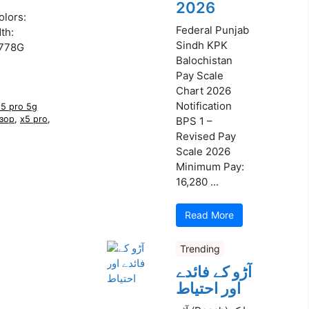
2026
olors:
Federal Punjab
th:
Sindh KPK
 778G
Balochistan
Pay Scale
Chart 2026
Notification
x5 pro 5g
бзор
,
x5 pro
,
BPS 1 –
Revised Pay
Scale 2026
Minimum Pay:
16,280 ...
Read More
Trending
آڑو کے فائدے
اور احتیاط