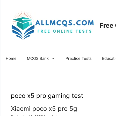
Skip
to
content
Free
Home
MCQS Bank
Practice Tests
Educat
poco x5 pro gaming test
Xiaomi poco x5 pro 5g