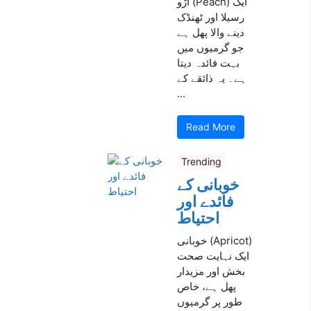
آڑو (Peach) ایک
رسیلا اور ٹھنڈک
دینے والا پھل ہے
جو گرمیوں میں
بہت فائدہ دیتا
ہے۔ یہ ذائقے کے
...
Read More
Trending
خوبانی کے
فائدے اور
احتیاط
خوبانی (Apricot)
ایک نہایت صحت
بخش اور مزیدار
پھل ہے، خاص
طور پر گرمیوں