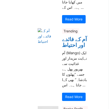
میں کھایا جاتا
ہے۔ اس کے ...
Read More
Trending
آم کے فائدے
اور احتیاط
آم (Mango) ایک
نہایت مزیدار اور
غذائیت سے
بھرپور پھل ہے
جسے “پھلوں کا
بادشاہ” بھی کہا
جاتا ہے۔ اس ...
Read More
Banks Profit