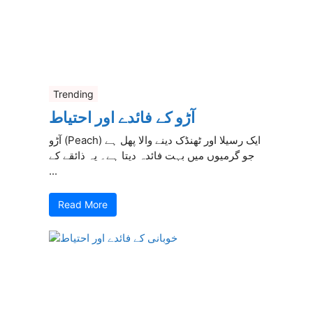
Trending
آڑو کے فائدے اور احتیاط
آڑو (Peach) ایک رسیلا اور ٹھنڈک دینے والا پھل ہے
جو گرمیوں میں بہت فائدہ دیتا ہے۔ یہ ذائقے کے
...
Read More