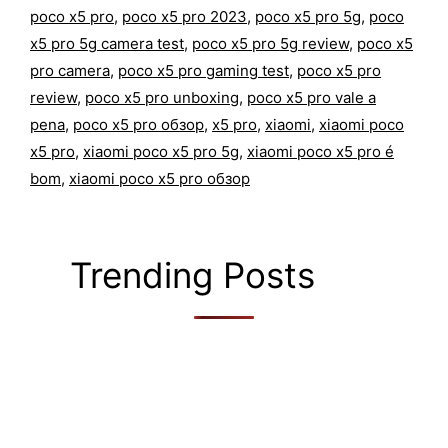
poco x5 pro
,
poco x5 pro 2023
,
poco x5 pro 5g
,
poco
x5 pro 5g camera test
,
poco x5 pro 5g review
,
poco x5
pro camera
,
poco x5 pro gaming test
,
poco x5 pro
review
,
poco x5 pro unboxing
,
poco x5 pro vale a
pena
,
poco x5 pro обзор
,
x5 pro
,
xiaomi
,
xiaomi poco
x5 pro
,
xiaomi poco x5 pro 5g
,
xiaomi poco x5 pro é
bom
,
xiaomi poco x5 pro обзор
Trending Posts