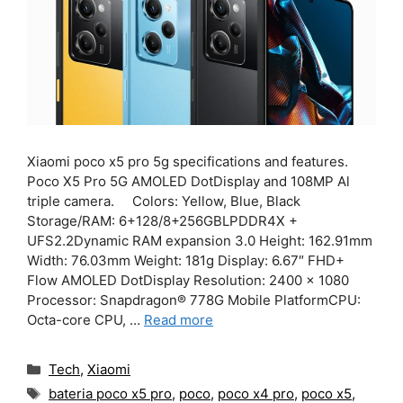
Xiaomi poco x5 pro 5g specifications and features.
Poco X5 Pro 5G AMOLED DotDisplay and 108MP Al
triple camera. Colors: Yellow, Blue, Black
Storage/RAM: 6+128/8+256GBLPDDR4X +
UFS2.2Dynamic RAM expansion 3.0 Height: 162.91mm
Width: 76.03mm Weight: 181g Display: 6.67″ FHD+
Flow AMOLED DotDisplay Resolution: 2400 x 1080
Processor: Snapdragon® 778G Mobile PlatformCPU:
Octa-core CPU, …
Read more
Categories
Tech
,
Xiaomi
Tags
bateria poco x5 pro
,
poco
,
poco x4 pro
,
poco x5
,