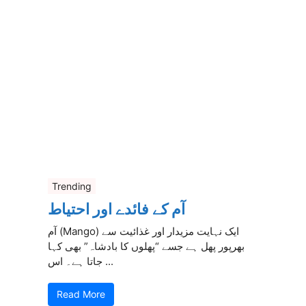
Trending
آم کے فائدے اور احتیاط
آم (Mango) ایک نہایت مزیدار اور غذائیت سے
بھرپور پھل ہے جسے “پھلوں کا بادشاہ” بھی کہا
جاتا ہے۔ اس ...
Read More