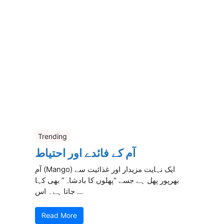
Trending
آم کے فائدے اور احتیاط
آم (Mango) ایک نہایت مزیدار اور غذائیت سے
بھرپور پھل ہے جسے “پھلوں کا بادشاہ” بھی کہا
جاتا ہے۔ اس ...
Read More