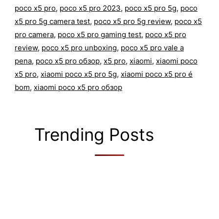
poco x5 pro
,
poco x5 pro 2023
,
poco x5 pro 5g
,
poco
x5 pro 5g camera test
,
poco x5 pro 5g review
,
poco x5
pro camera
,
poco x5 pro gaming test
,
poco x5 pro
review
,
poco x5 pro unboxing
,
poco x5 pro vale a
pena
,
poco x5 pro обзор
,
x5 pro
,
xiaomi
,
xiaomi poco
x5 pro
,
xiaomi poco x5 pro 5g
,
xiaomi poco x5 pro é
bom
,
xiaomi poco x5 pro обзор
Trending Posts