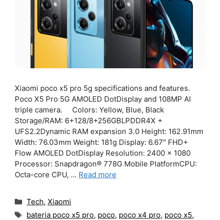
Xiaomi poco x5 pro 5g specifications and features.
Poco X5 Pro 5G AMOLED DotDisplay and 108MP Al
triple camera. Colors: Yellow, Blue, Black
Storage/RAM: 6+128/8+256GBLPDDR4X +
UFS2.2Dynamic RAM expansion 3.0 Height: 162.91mm
Width: 76.03mm Weight: 181g Display: 6.67″ FHD+
Flow AMOLED DotDisplay Resolution: 2400 x 1080
Processor: Snapdragon® 778G Mobile PlatformCPU:
Octa-core CPU, …
Read more
Categories
Tech
,
Xiaomi
Tags
bateria poco x5 pro
,
poco
,
poco x4 pro
,
poco x5
,