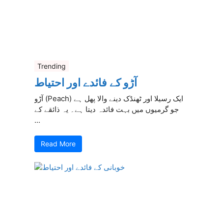
Trending
آڑو کے فائدے اور احتیاط
آڑو (Peach) ایک رسیلا اور ٹھنڈک دینے والا پھل ہے
جو گرمیوں میں بہت فائدہ دیتا ہے۔ یہ ذائقے کے
...
Read More