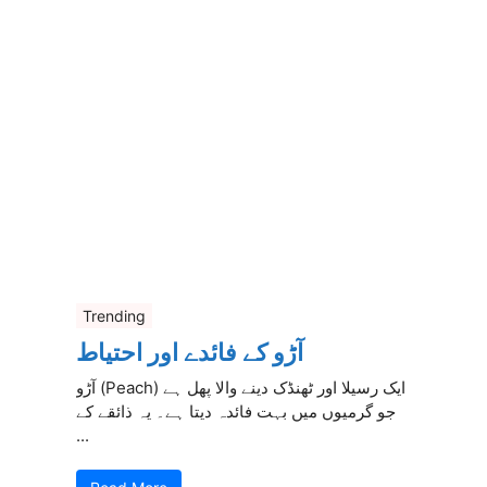
Trending
آڑو کے فائدے اور احتیاط
آڑو (Peach) ایک رسیلا اور ٹھنڈک دینے والا پھل ہے
جو گرمیوں میں بہت فائدہ دیتا ہے۔ یہ ذائقے کے
...