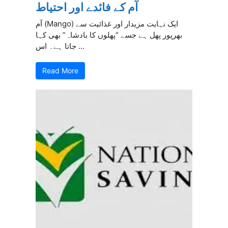
آم کے فائدے اور احتیاط
آم (Mango) ایک نہایت مزیدار اور غذائیت سے
بھرپور پھل ہے جسے “پھلوں کا بادشاہ” بھی کہا
جاتا ہے۔ اس ...
Read More