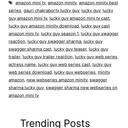
Tags
amazon mini tv
,
amazon minitv
,
amazon minitv best
series
,
gauri chakraborty lucky guy
,
lucky guy
,
lucky
guy amazon mini tv
,
lucky guy amazon mini tv cast
,
lucky guy amazon minitv download
,
lucky guy cast
amazon mini tv
,
lucky guy season 1
,
lucky guy swagger
reaction
,
lucky guy swagger sharma
,
lucky guy
swagger sharma cast
,
lucky guy teaser
,
lucky guy
trailer
,
lucky guy trailer reaction
,
lucky guy web series
actress name
,
lucky guy web series cast
,
lucky guy
web series download
,
lucky guy webseries
,
minitv
amazon
,
new webseries amazon minitv
,
swagger
sharma lucky guy
,
swagger sharma new webseries on
amazon mini tv
Trending Posts