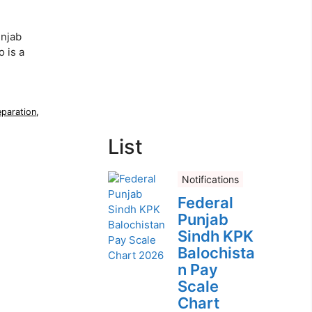
unjab
 is a
paration
,
List
Notifications
Federal
Punjab
Sindh KPK
Balochista
n Pay
Scale
Chart