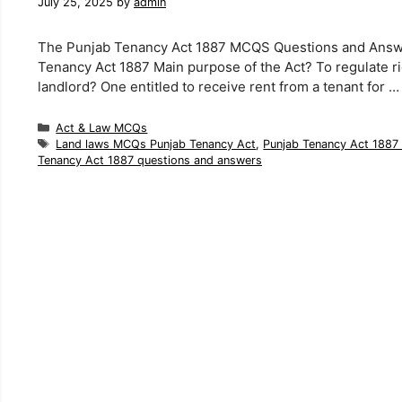
July 25, 2025
by
admin
The Punjab Tenancy Act 1887 MCQS Questions and Answers
Tenancy Act 1887 Main purpose of the Act? To regulate rig
landlord? One entitled to receive rent from a tenant for 
Categories
Act & Law MCQs
Tags
Land laws MCQs Punjab Tenancy Act
,
Punjab Tenancy Act 188
Tenancy Act 1887 questions and answers