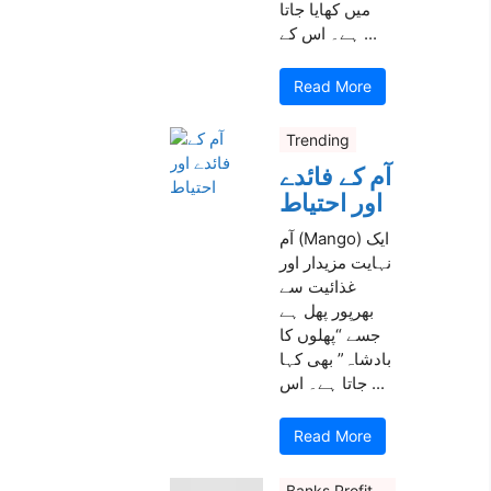
میں کھایا جاتا
ہے۔ اس کے ...
Read More
Trending
آم کے فائدے
اور احتیاط
آم (Mango) ایک
نہایت مزیدار اور
غذائیت سے
بھرپور پھل ہے
جسے “پھلوں کا
بادشاہ” بھی کہا
جاتا ہے۔ اس ...
Read More
Banks Profit