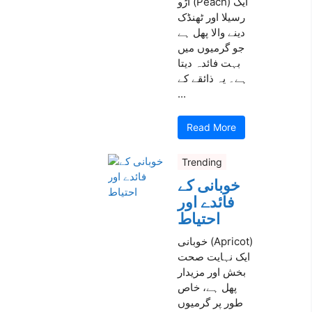
آڑو (Peach) ایک
رسیلا اور ٹھنڈک
دینے والا پھل ہے
جو گرمیوں میں
بہت فائدہ دیتا
ہے۔ یہ ذائقے کے
...
Read More
Trending
خوبانی کے
فائدے اور
احتیاط
خوبانی (Apricot)
ایک نہایت صحت
بخش اور مزیدار
پھل ہے، خاص
طور پر گرمیوں