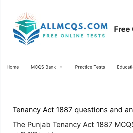
Skip
to
content
Free
Home
MCQS Bank
Practice Tests
Educat
Tenancy Act 1887 questions and a
The Punjab Tenancy Act 1887 MCQ