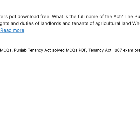
 pdf download free. What is the full name of the Act? The P
hts and duties of landlords and tenants of agricultural land Who
…
Read more
7 MCQs
,
Punjab Tenancy Act solved MCQs PDF
,
Tenancy Act 1887 exam pre