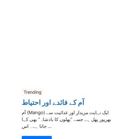
Trending
آم کے فائدے اور احتیاط
آم (Mango) ایک نہایت مزیدار اور غذائیت سے
بھرپور پھل ہے جسے “پھلوں کا بادشاہ” بھی کہا
جاتا ہے۔ اس ...