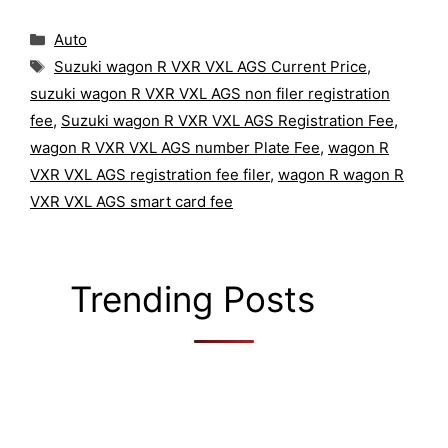
Categories
Auto
Tags
Suzuki wagon R VXR VXL AGS Current Price
,
suzuki wagon R VXR VXL AGS non filer registration
fee
,
Suzuki wagon R VXR VXL AGS Registration Fee
,
wagon R VXR VXL AGS number Plate Fee
,
wagon R
VXR VXL AGS registration fee filer
,
wagon R wagon R
VXR VXL AGS smart card fee
Trending Posts