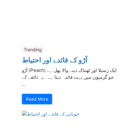
Trending
آڑو کے فائدے اور احتیاط
آڑو (Peach) ایک رسیلا اور ٹھنڈک دینے والا پھل ہے
جو گرمیوں میں بہت فائدہ دیتا ہے۔ یہ ذائقے کے
...
Read More