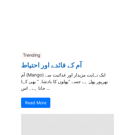
Trending
آم کے فائدے اور احتیاط
آم (Mango) ایک نہایت مزیدار اور غذائیت سے
بھرپور پھل ہے جسے “پھلوں کا بادشاہ” بھی کہا
جاتا ہے۔ اس ...
Read More