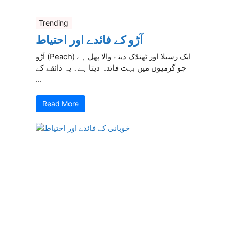
Trending
آڑو کے فائدے اور احتیاط
آڑو (Peach) ایک رسیلا اور ٹھنڈک دینے والا پھل ہے
جو گرمیوں میں بہت فائدہ دیتا ہے۔ یہ ذائقے کے
...
Read More