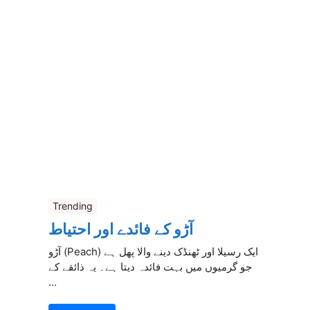
Trending
آڑو کے فائدے اور احتیاط
آڑو (Peach) ایک رسیلا اور ٹھنڈک دینے والا پھل ہے
جو گرمیوں میں بہت فائدہ دیتا ہے۔ یہ ذائقے کے
...