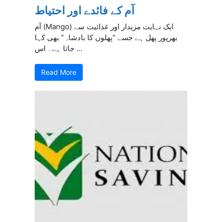
آم کے فائدے اور احتیاط
آم (Mango) ایک نہایت مزیدار اور غذائیت سے
بھرپور پھل ہے جسے “پھلوں کا بادشاہ” بھی کہا
جاتا ہے۔ اس ...
Read More