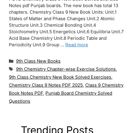
Notes pdf Punjab boards. The new book has total 13
chapters. Chemistry Class 9 New Book Units: Unit.1
States of Matter and Phase Changes Unit.2 Atomic
Structure Unit.3 Chemical Bonding Unit.4
Stoichiometry Unit.5 Energetics Unit.6 Equilibria Unit.7
Acid Base Chemistry Unit.8 Periodic Table and
Periodicity Unit.9 Group …
Read more
Categories
9th Class New Books
Tags
9th Chemistry Chapter-wise Exercise Solutions
,
9th Class Chemistry New Book Solved Exercises
,
Chemistry Class 9 Notes PDF 2025
,
Class 9 Chemistry
Book Notes PDF
,
Punjab Board Chemistry Solved
Questions
Trending Posts