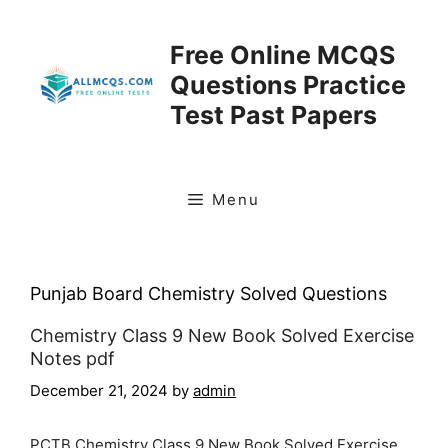
Skip
to
Free Online MCQS
content
Questions Practice
Test Past Papers
Menu
Punjab Board Chemistry Solved Questions
Chemistry Class 9 New Book Solved Exercise
Notes pdf
December 21, 2024
by
admin
PCTB Chemistry Class 9 New Book Solved Exercise