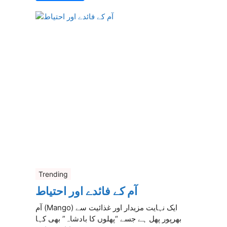
Trending
آم کے فائدے اور احتیاط
آم (Mango) ایک نہایت مزیدار اور غذائیت سے
بھرپور پھل ہے جسے “پھلوں کا بادشاہ” بھی کہا