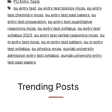
Categories
PU Entry Tests
Tags
pu entry test
,
pu entry test biology mcqs
,
pu entry
test chemistry mcqs
,
pu entry test past papers
,
pu
entry test preparation
,
pu entry test quantitative
reasoning mcqs
,
pu entry test syllabus
,
pu entry test
syllabus 2023
,
pu entry test verbal reasoning mcqs
,
pu
m entry test mcqs
,
pu m entry test pattern
,
pu m entry
test syllabus
,
pu physics mcqs
,
punjab university
admission entry test syllabus
,
punjab university entry
test past papers
Trending Posts