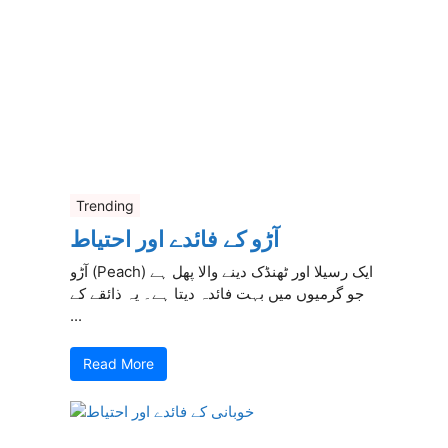
Trending
آڑو کے فائدے اور احتیاط
آڑو (Peach) ایک رسیلا اور ٹھنڈک دینے والا پھل ہے
جو گرمیوں میں بہت فائدہ دیتا ہے۔ یہ ذائقے کے
...
Read More