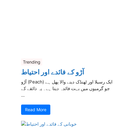
Trending
آڑو کے فائدے اور احتیاط
آڑو (Peach) ایک رسیلا اور ٹھنڈک دینے والا پھل ہے
جو گرمیوں میں بہت فائدہ دیتا ہے۔ یہ ذائقے کے
...
Read More