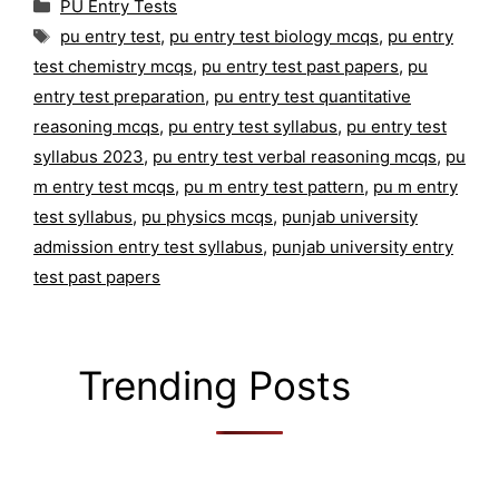
Categories
PU Entry Tests
Tags
pu entry test
,
pu entry test biology mcqs
,
pu entry
test chemistry mcqs
,
pu entry test past papers
,
pu
entry test preparation
,
pu entry test quantitative
reasoning mcqs
,
pu entry test syllabus
,
pu entry test
syllabus 2023
,
pu entry test verbal reasoning mcqs
,
pu
m entry test mcqs
,
pu m entry test pattern
,
pu m entry
test syllabus
,
pu physics mcqs
,
punjab university
admission entry test syllabus
,
punjab university entry
test past papers
Trending Posts