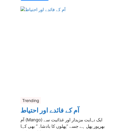
Trending
آم کے فائدے اور احتیاط
آم (Mango) ایک نہایت مزیدار اور غذائیت سے
بھرپور پھل ہے جسے “پھلوں کا بادشاہ” بھی کہا