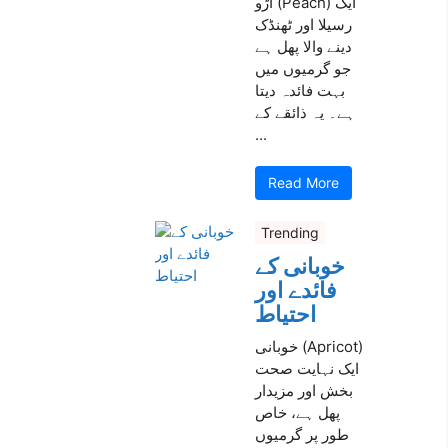
آڑو (Peach) ایک
رسیلا اور ٹھنڈک
دینے والا پھل ہے
جو گرمیوں میں
بہت فائدہ دیتا
ہے۔ یہ ذائقے کے
...
Read More
Trending
خوبانی کے
فائدے اور
احتیاط
خوبانی (Apricot)
ایک نہایت صحت
بخش اور مزیدار
پھل ہے، خاص
طور پر گرمیوں