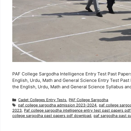
PAF College Sargodha Intelligence Entry Test Past Paper
English, Urdu, Math and General Science Entry Test Pas
the English, Urdu, Math and General Science Syllabus a
Categories
Cadet Colleges Entry Tests
,
PAF College Sargodha
Tags
paf college sargodha admission 2023-2024
,
paf college sargo
2023
,
Paf college sargodha intelligence entry test past papers pd
college sargodha past papers pdf download
,
paf sargodha past p