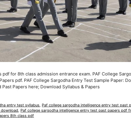
s pdf for 8th class admission entrance exam. PAF College Sarg
t Papers pdf. PAF College Sargodha Entry Test Sample Paper: D
nd Past Papers here; Download Syllabus & Papers
dha entry test syllabus
,
Paf college sargodha intelligence entry test past 
f download
,
Paf college sargodha intelligence entry test past papers pdf f
apers 8th class pdf