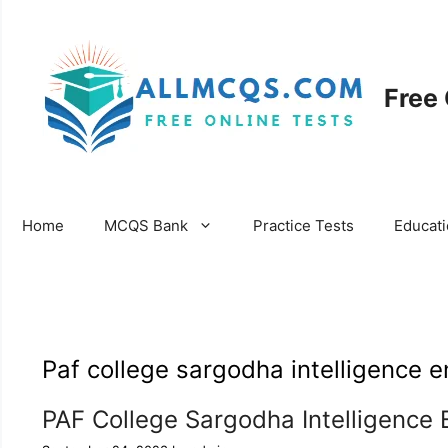
Skip
to
content
Free
Home
MCQS Bank
Practice Tests
Educat
Paf college sargodha intelligence 
PAF College Sargodha Intelligence 