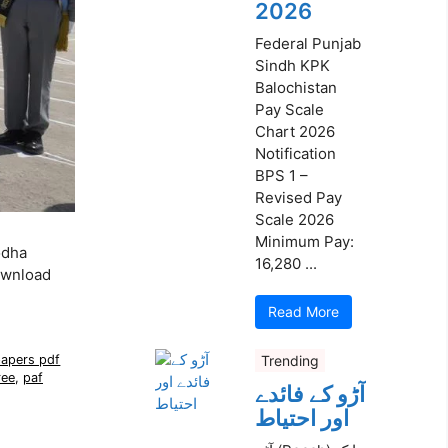
2026
Federal Punjab
Sindh KPK
Balochistan
Pay Scale
Chart 2026
Notification
BPS 1 –
Revised Pay
Scale 2026
Minimum Pay:
odha
16,280 ...
ownload
Read More
Trending
papers pdf
ree
,
paf
آڑو کے فائدے
اور احتیاط