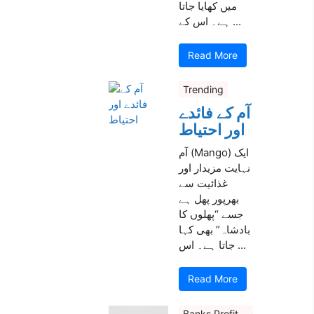
میں کھایا جاتا
ہے۔ اس کے ...
Read More
Trending
آم کے فائدے
اور احتیاط
آم (Mango) ایک
نہایت مزیدار اور
غذائیت سے
بھرپور پھل ہے
جسے “پھلوں کا
بادشاہ” بھی کہا
جاتا ہے۔ اس ...
Read More
Banks Profit