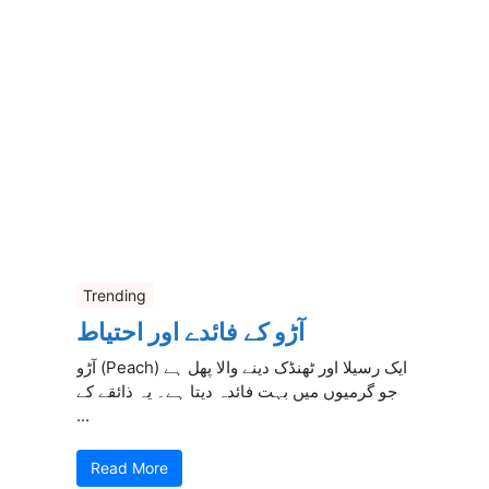
Trending
آڑو کے فائدے اور احتیاط
آڑو (Peach) ایک رسیلا اور ٹھنڈک دینے والا پھل ہے
جو گرمیوں میں بہت فائدہ دیتا ہے۔ یہ ذائقے کے
...
Read More