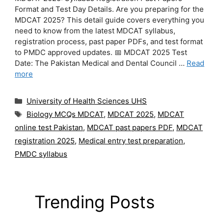
Format and Test Day Details. Are you preparing for the
MDCAT 2025? This detail guide covers everything you
need to know from the latest MDCAT syllabus,
registration process, past paper PDFs, and test format
to PMDC approved updates. 📅 MDCAT 2025 Test
Date: The Pakistan Medical and Dental Council …
Read
more
Categories
University of Health Sciences UHS
Tags
Biology MCQs MDCAT
,
MDCAT 2025
,
MDCAT
online test Pakistan
,
MDCAT past papers PDF
,
MDCAT
registration 2025
,
Medical entry test preparation
,
PMDC syllabus
Trending Posts