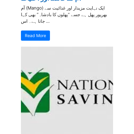
آم (Mango) ایک نہایت مزیدار اور غذائیت سے
بھرپور پھل ہے جسے “پھلوں کا بادشاہ” بھی کہا
جاتا ہے۔ اس ...
Read More