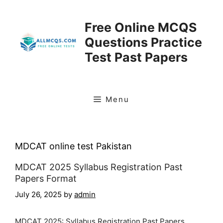
Skip
to
Free Online MCQS
content
Questions Practice
Test Past Papers
Menu
MDCAT online test Pakistan
MDCAT 2025 Syllabus Registration Past
Papers Format
July 26, 2025
by
admin
MDCAT 2025: Syllabus Registration Past Papers