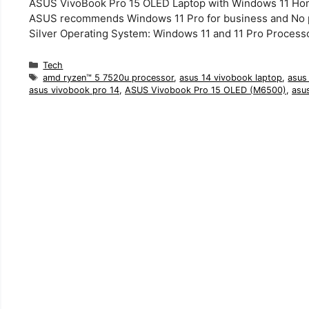
ASUS VivoBook Pro 15 OLED Laptop with Windows 11 Ho
ASUS recommends Windows 11 Pro for business and No prei
Silver Operating System: Windows 11 and 11 Pro Proce
Categories
Tech
Tags
amd ryzen™ 5 7520u processor
,
asus 14 vivobook laptop
,
asus
asus vivobook pro 14
,
ASUS Vivobook Pro 15 OLED (M6500)
,
asu