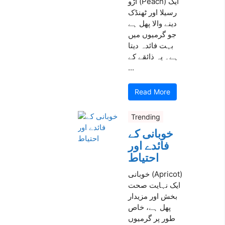
آڑو (Peach) ایک
رسیلا اور ٹھنڈک
دینے والا پھل ہے
جو گرمیوں میں
بہت فائدہ دیتا
ہے۔ یہ ذائقے کے
...
Read More
Trending
خوبانی کے
فائدے اور
احتیاط
خوبانی (Apricot)
ایک نہایت صحت
بخش اور مزیدار
پھل ہے، خاص
طور پر گرمیوں