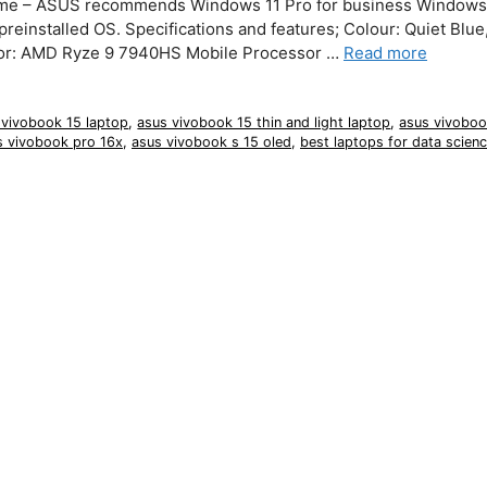
me – ASUS recommends Windows 11 Pro for business Windows 
nstalled OS. Specifications and features; Colour: Quiet Blue
ssor: AMD Ryze 9 7940HS Mobile Processor …
Read more
 vivobook 15 laptop
,
asus vivobook 15 thin and light laptop
,
asus vivoboo
s vivobook pro 16x
,
asus vivobook s 15 oled
,
best laptops for data scien