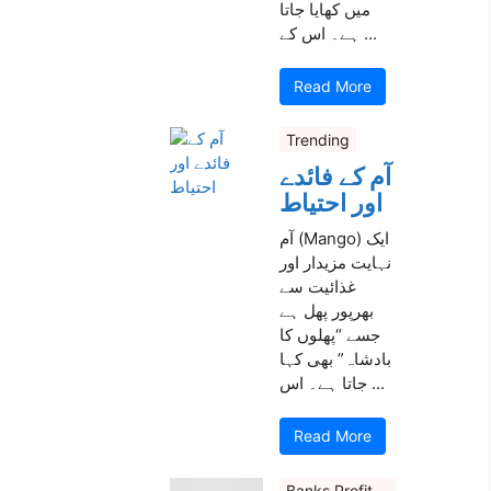
میں کھایا جاتا
ہے۔ اس کے ...
Read More
Trending
آم کے فائدے
اور احتیاط
آم (Mango) ایک
نہایت مزیدار اور
غذائیت سے
بھرپور پھل ہے
جسے “پھلوں کا
بادشاہ” بھی کہا
جاتا ہے۔ اس ...
Read More
Banks Profit