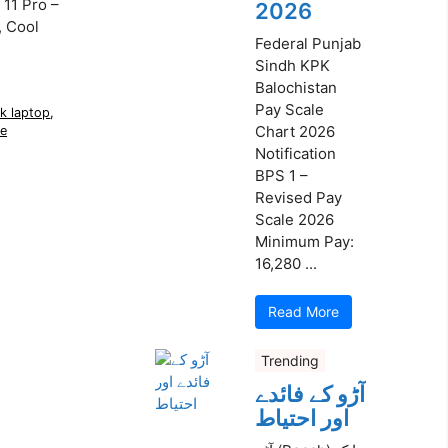
11 Pro –
2026
, Cool
Federal Punjab
Sindh KPK
Balochistan
Pay Scale
k laptop
,
Chart 2026
ce
Notification
BPS 1 –
Revised Pay
Scale 2026
Minimum Pay:
16,280 ...
Read More
Trending
آڑو کے فائدے
اور احتیاط