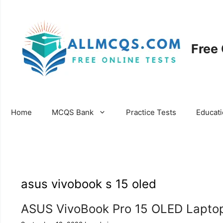
Skip
to
content
Free
Home
MCQS Bank
Practice Tests
Educat
asus vivobook s 15 oled
ASUS VivoBook Pro 15 OLED Lapto