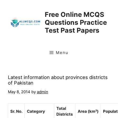
Skip
to
Free Online MCQS
content
Questions Practice
Test Past Papers
Menu
Latest information about provinces districts
of Pakistan
May 8, 2014
by
admin
Total
Sr. No.
Category
Area (km²)
Populat
Districts