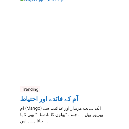
Trending
آم کے فائدے اور احتیاط
آم (Mango) ایک نہایت مزیدار اور غذائیت سے
بھرپور پھل ہے جسے “پھلوں کا بادشاہ” بھی کہا
جاتا ہے۔ اس ...