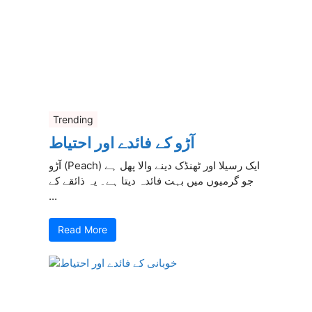
Trending
آڑو کے فائدے اور احتیاط
آڑو (Peach) ایک رسیلا اور ٹھنڈک دینے والا پھل ہے
جو گرمیوں میں بہت فائدہ دیتا ہے۔ یہ ذائقے کے
...
Read More