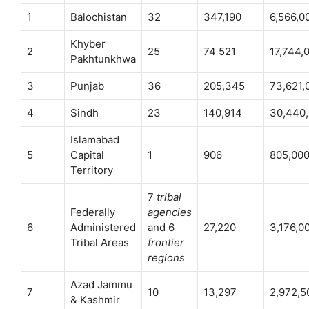
1
Balochistan
32
347,190
6,566,0
Khyber
2
25
74 521
17,744,
Pakhtunkhwa
3
Punjab
36
205,345
73,621,
4
Sindh
23
140,914
30,440
Islamabad
5
Capital
1
906
805,00
Territory
7
tribal
Federally
agencies
6
Administered
and 6
27,220
3,176,0
Tribal Areas
frontier
regions
Azad Jammu
7
10
13,297
2,972,5
& Kashmir