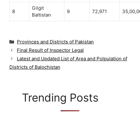
Gilgit
8
9
72,971
35,00,0
Baltistan
C
Provinces and Districts of Pakistan
a
Final Result of Inspector Legal
t
Latest and Updated List of Area and Polpulation of
e
g
Districts of Balochistan
o
r
i
e
Trending Posts
s