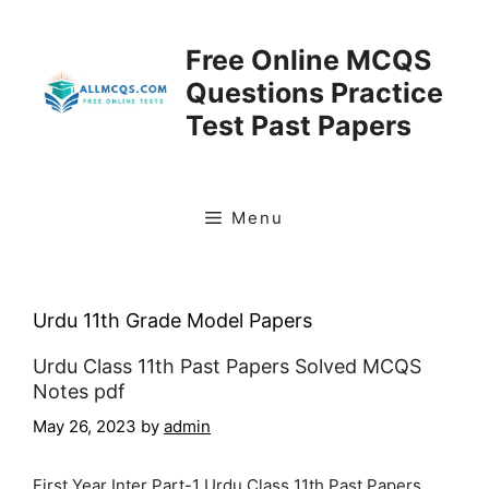
Skip
to
Free Online MCQS
content
Questions Practice
Test Past Papers
Menu
Urdu 11th Grade Model Papers
Urdu Class 11th Past Papers Solved MCQS
Notes pdf
May 26, 2023
by
admin
First Year Inter Part-1 Urdu Class 11th Past Papers