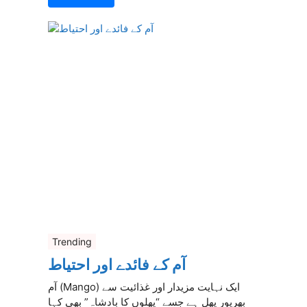
Trending
آم کے فائدے اور احتیاط
آم (Mango) ایک نہایت مزیدار اور غذائیت سے
بھرپور پھل ہے جسے “پھلوں کا بادشاہ” بھی کہا