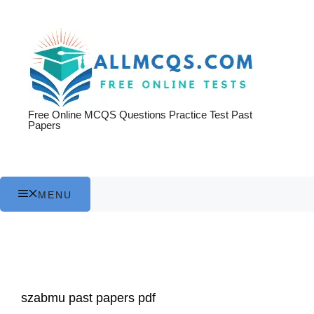
Skip
to
content
Free Online MCQS Questions Practice Test Past
Papers
MENU
szabmu past papers pdf