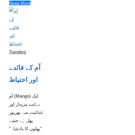
Read More
Trending
آم کے فائدے
اور احتیاط
آم (Mango) ایک
نہایت مزیدار اور
غذائیت سے بھرپور
پھل ہے جسے
“پھلوں کا بادشاہ”