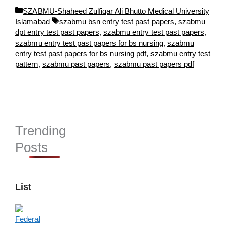
Categories
SZABMU-Shaheed Zulfiqar Ali Bhutto Medical University
Tags
Islamabad
szabmu bsn entry test past papers
,
szabmu
dpt entry test past papers
,
szabmu entry test past papers
,
szabmu entry test past papers for bs nursing
,
szabmu
entry test past papers for bs nursing pdf
,
szabmu entry test
pattern
,
szabmu past papers
,
szabmu past papers pdf
Trending
Posts
List