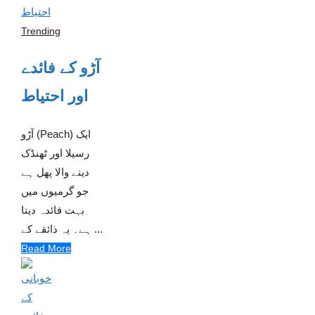
Trending
آڑو کے فائدے
اور احتیاط
آڑو (Peach) ایک
رسیلا اور ٹھنڈک
دینے والا پھل ہے
جو گرمیوں میں
بہت فائدہ دیتا
ہے۔ یہ ذائقے کے ...
Read More