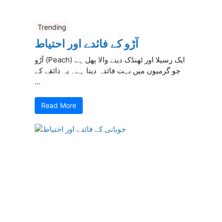
Trending
آڑو کے فائدے اور احتیاط
آڑو (Peach) ایک رسیلا اور ٹھنڈک دینے والا پھل ہے
جو گرمیوں میں بہت فائدہ دیتا ہے۔ یہ ذائقے کے
...
Read More