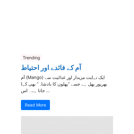
Trending
آم کے فائدے اور احتیاط
آم (Mango) ایک نہایت مزیدار اور غذائیت سے
بھرپور پھل ہے جسے “پھلوں کا بادشاہ” بھی کہا
جاتا ہے۔ اس ...
Read More