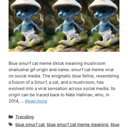
Blue smurf cat meme tiktok meaning mushroom
shailushai gif origin and name. smurf cat meme viral
on social media. The enigmatic blue feline, resembling
a fusion of a Smurf, a cat, and a mushroom, has
evolved into a viral sensation across social media. Its
origin can be traced back to Nate Hallinan, who, in
2014, …
Read more
Categories
Trending
Tags
blue smurf cat
,
blue smurf cat meme meaning
,
blue