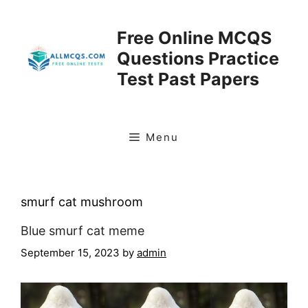
Skip
to
Free Online MCQS
content
Questions Practice
Test Past Papers
Menu
smurf cat mushroom
Blue smurf cat meme
September 15, 2023
by
admin