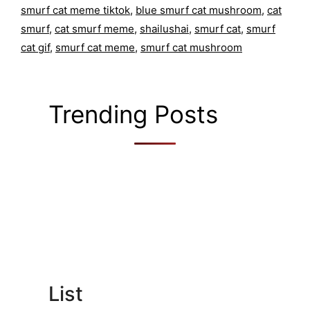
smurf cat meme tiktok
,
blue smurf cat mushroom
,
cat
smurf
,
cat smurf meme
,
shailushai
,
smurf cat
,
smurf
cat gif
,
smurf cat meme
,
smurf cat mushroom
Trending Posts
List