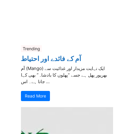
Trending
آم کے فائدے اور احتیاط
آم (Mango) ایک نہایت مزیدار اور غذائیت سے
بھرپور پھل ہے جسے “پھلوں کا بادشاہ” بھی کہا
جاتا ہے۔ اس ...
Read More