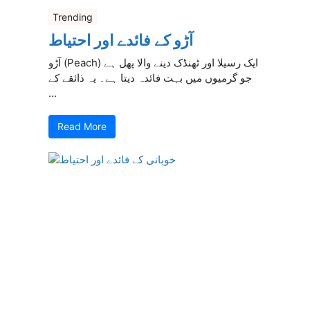
Trending
آڑو کے فائدے اور احتیاط
آڑو (Peach) ایک رسیلا اور ٹھنڈک دینے والا پھل ہے
جو گرمیوں میں بہت فائدہ دیتا ہے۔ یہ ذائقے کے
...
Read More