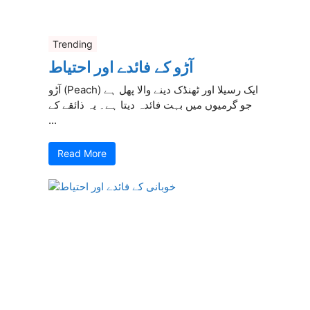
Trending
آڑو کے فائدے اور احتیاط
آڑو (Peach) ایک رسیلا اور ٹھنڈک دینے والا پھل ہے
جو گرمیوں میں بہت فائدہ دیتا ہے۔ یہ ذائقے کے
...
Read More