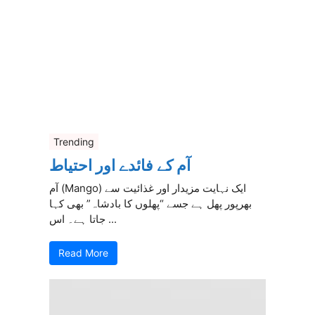
Trending
آم کے فائدے اور احتیاط
آم (Mango) ایک نہایت مزیدار اور غذائیت سے
بھرپور پھل ہے جسے “پھلوں کا بادشاہ” بھی کہا
جاتا ہے۔ اس ...
Read More