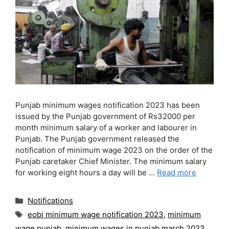
Punjab minimum wages notification 2023 has been
issued by the Punjab government of Rs32000 per
month minimum salary of a worker and labourer in
Punjab. The Punjab government released the
notification of minimum wage 2023 on the order of the
Punjab caretaker Chief Minister. The minimum salary
for working eight hours a day will be …
Read more
Categories
Notifications
Tags
eobi minimum wage notification 2023
,
minimum
wage punjab
,
minimum wages in punjab march 2023
,