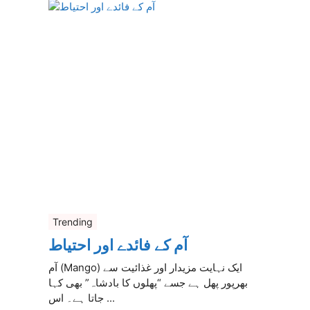
Trending
آم کے فائدے اور احتیاط
آم (Mango) ایک نہایت مزیدار اور غذائیت سے
بھرپور پھل ہے جسے “پھلوں کا بادشاہ” بھی کہا
جاتا ہے۔ اس ...