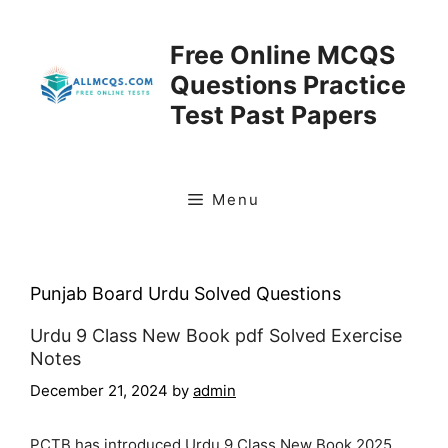
Skip
to
Free Online MCQS
content
Questions Practice
Test Past Papers
Menu
Punjab Board Urdu Solved Questions
Urdu 9 Class New Book pdf Solved Exercise
Notes
December 21, 2024
by
admin
PCTB has introduced Urdu 9 Class New Book 2025.