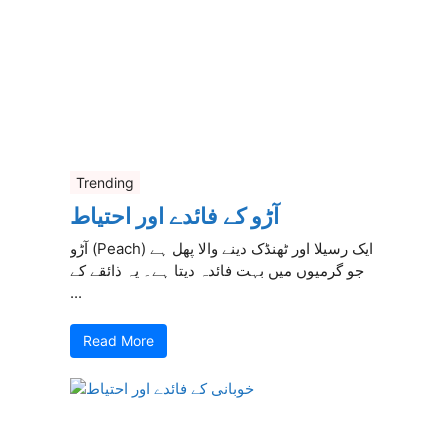
Trending
آڑو کے فائدے اور احتیاط
آڑو (Peach) ایک رسیلا اور ٹھنڈک دینے والا پھل ہے
جو گرمیوں میں بہت فائدہ دیتا ہے۔ یہ ذائقے کے
...
Read More