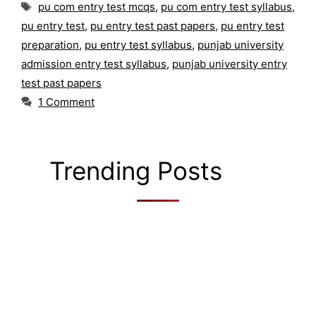
Tags
pu com entry test mcqs
,
pu com entry test syllabus
,
pu entry test
,
pu entry test past papers
,
pu entry test
preparation
,
pu entry test syllabus
,
punjab university
admission entry test syllabus
,
punjab university entry
test past papers
1 Comment
Trending Posts