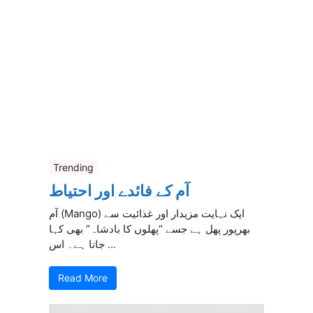
Trending
آم کے فائدے اور احتیاط
آم (Mango) ایک نہایت مزیدار اور غذائیت سے
بھرپور پھل ہے جسے “پھلوں کا بادشاہ” بھی کہا
جاتا ہے۔ اس ...
Read More