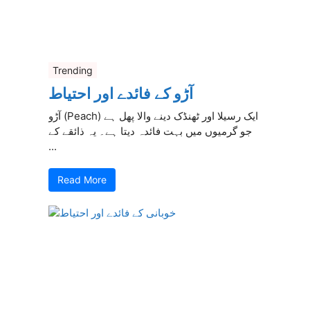
Trending
آڑو کے فائدے اور احتیاط
آڑو (Peach) ایک رسیلا اور ٹھنڈک دینے والا پھل ہے
جو گرمیوں میں بہت فائدہ دیتا ہے۔ یہ ذائقے کے
...
Read More