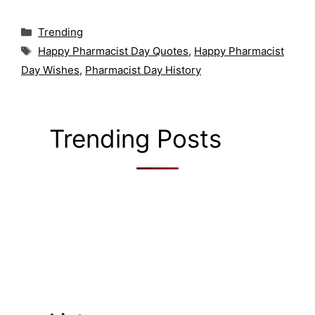
Categories
Trending
Tags
Happy Pharmacist Day Quotes
,
Happy Pharmacist
Day Wishes
,
Pharmacist Day History
Trending Posts