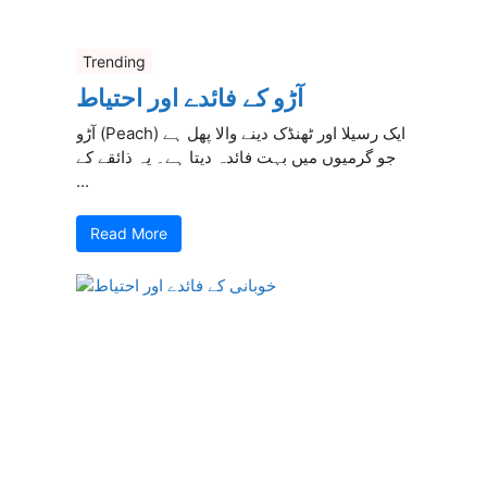
Trending
آڑو کے فائدے اور احتیاط
آڑو (Peach) ایک رسیلا اور ٹھنڈک دینے والا پھل ہے
جو گرمیوں میں بہت فائدہ دیتا ہے۔ یہ ذائقے کے
...
Read More