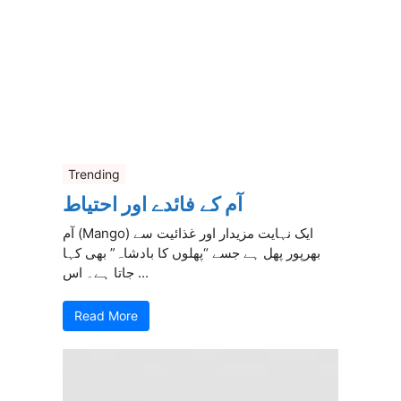
Trending
آم کے فائدے اور احتیاط
آم (Mango) ایک نہایت مزیدار اور غذائیت سے
بھرپور پھل ہے جسے “پھلوں کا بادشاہ” بھی کہا
جاتا ہے۔ اس ...
Read More