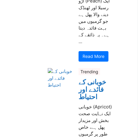
آڑو (Peach) ایک
رسیلا اور ٹھنڈک
دینے والا پھل ہے
جو گرمیوں میں
بہت فائدہ دیتا
ہے۔ یہ ذائقے کے
...
Read More
Trending
خوبانی کے
فائدے اور
احتیاط
خوبانی (Apricot)
ایک نہایت صحت
بخش اور مزیدار
پھل ہے، خاص
طور پر گرمیوں