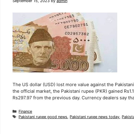
September 15, 2023
by
admin
The US dollar (USD) lost more value against the Pakistani
the official market, the Pakistani rupee (PKR) gained Rs1
Rs297.97 from the previous day. Currency dealers say th
Categories
Finance
Tags
Pakistani rupee good news
,
Pakistani rupee news today
,
Pakist