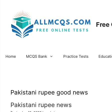
Skip
to
content
Free
Home
MCQS Bank
Practice Tests
Educat
Pakistani rupee good news
Pakistani rupee news