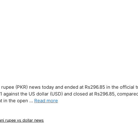
 rupee (PKR) news today and ended at Rs296.85 in the official tr
.11 against the US dollar (USD) and closed at Rs296.85, compared
at in the open …
Read more
ani rupee vs dollar news