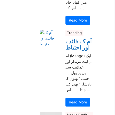
میں کھایا جاتا
ہے۔ اس کے ...
Read More
Trending
آم کے فائدے
اور احتیاط
آم (Mango) ایک
نہایت مزیدار اور
غذائیت سے
بھرپور پھل ہے
جسے “پھلوں کا
بادشاہ” بھی کہا
جاتا ہے۔ اس ...
Read More
Banks Profit