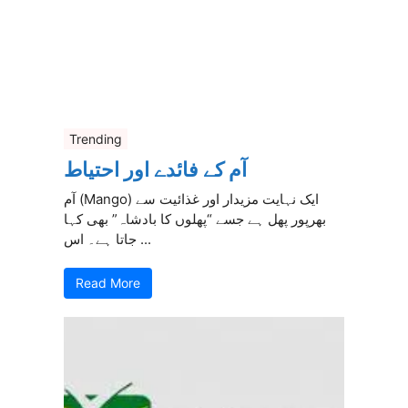
Trending
آم کے فائدے اور احتیاط
آم (Mango) ایک نہایت مزیدار اور غذائیت سے
بھرپور پھل ہے جسے “پھلوں کا بادشاہ” بھی کہا
جاتا ہے۔ اس ...
Read More