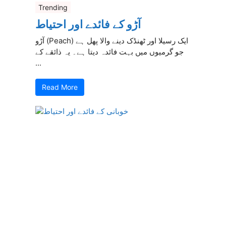
Trending
آڑو کے فائدے اور احتیاط
آڑو (Peach) ایک رسیلا اور ٹھنڈک دینے والا پھل ہے
جو گرمیوں میں بہت فائدہ دیتا ہے۔ یہ ذائقے کے
...
Read More