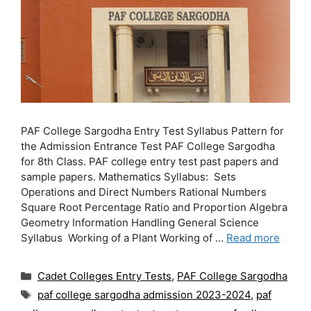
PAF College Sargodha Entry Test Syllabus Pattern for
the Admission Entrance Test PAF College Sargodha
for 8th Class. PAF college entry test past papers and
sample papers. Mathematics Syllabus: Sets
Operations and Direct Numbers Rational Numbers
Square Root Percentage Ratio and Proportion Algebra
Geometry Information Handling General Science
Syllabus Working of a Plant Working of …
Read more
Categories
Cadet Colleges Entry Tests
,
PAF College Sargodha
Tags
paf college sargodha admission 2023-2024
,
paf