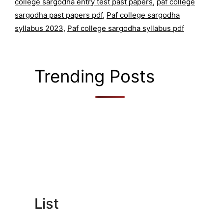
college sargodha entry test past papers
,
paf college
sargodha past papers pdf
,
Paf college sargodha
syllabus 2023
,
Paf college sargodha syllabus pdf
Trending Posts
List