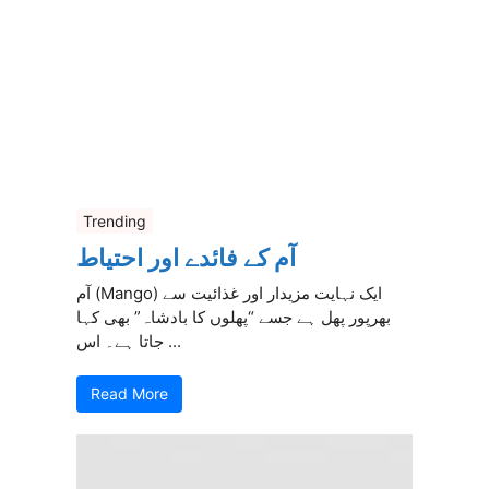
Trending
آم کے فائدے اور احتیاط
آم (Mango) ایک نہایت مزیدار اور غذائیت سے
بھرپور پھل ہے جسے “پھلوں کا بادشاہ” بھی کہا
جاتا ہے۔ اس ...
Read More