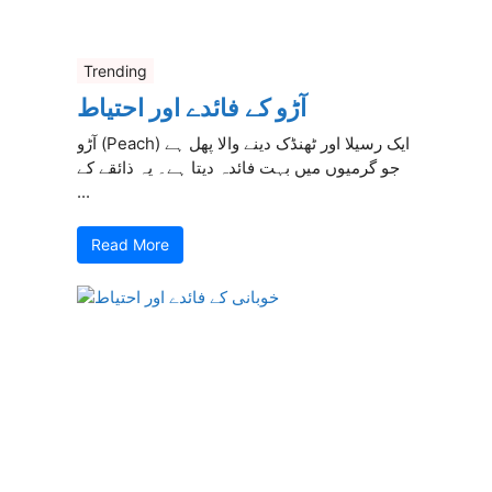
Trending
آڑو کے فائدے اور احتیاط
آڑو (Peach) ایک رسیلا اور ٹھنڈک دینے والا پھل ہے
جو گرمیوں میں بہت فائدہ دیتا ہے۔ یہ ذائقے کے
...
Read More