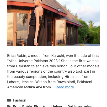
Erica Robin, a model from Karachi, won the title of first
“Miss Universe Pakistan 2023.” She is the first woman
from Pakistan to achieve this honor. Four other models
from various regions of the country also took part in
the beauty competition, including Hira Inam from
Lahore, Jessical Wilson from Rawalpindi, Pakistani-
American Malika Alvi from …
Read more
Categories
Fashion
Tags
Erica Robin
,
First Miss Universe Pakistan
,
miss