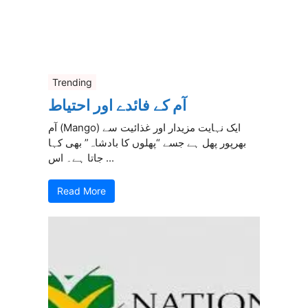
Trending
آم کے فائدے اور احتیاط
آم (Mango) ایک نہایت مزیدار اور غذائیت سے
بھرپور پھل ہے جسے “پھلوں کا بادشاہ” بھی کہا
جاتا ہے۔ اس ...
Read More