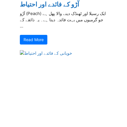
آڑو کے فائدے اور احتیاط
آڑو (Peach) ایک رسیلا اور ٹھنڈک دینے والا پھل ہے
جو گرمیوں میں بہت فائدہ دیتا ہے۔ یہ ذائقے کے
...
Read More