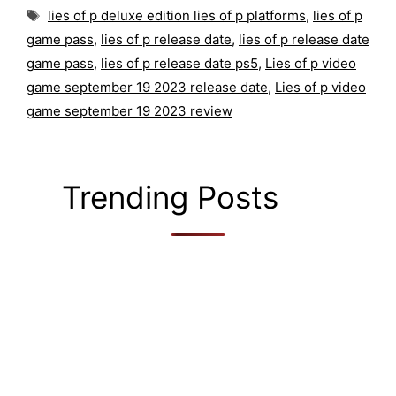
Tags
lies of p deluxe edition lies of p platforms
,
lies of p
game pass
,
lies of p release date
,
lies of p release date
game pass
,
lies of p release date ps5
,
Lies of p video
game september 19 2023 release date
,
Lies of p video
game september 19 2023 review
Trending Posts