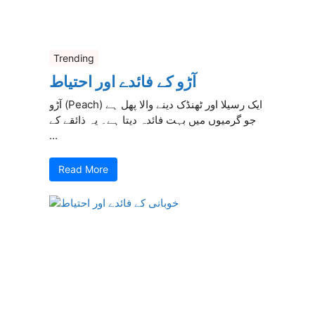
Trending
آڑو کے فائدے اور احتیاط
آڑو (Peach) ایک رسیلا اور ٹھنڈک دینے والا پھل ہے
جو گرمیوں میں بہت فائدہ دیتا ہے۔ یہ ذائقے کے
...
Read More