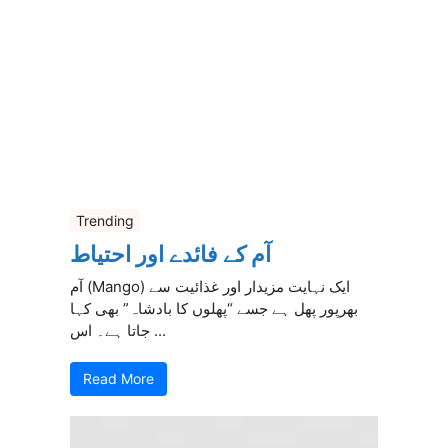
Trending
آم کے فائدے اور احتیاط
آم (Mango) ایک نہایت مزیدار اور غذائیت سے
بھرپور پھل ہے جسے “پھلوں کا بادشاہ” بھی کہا
جاتا ہے۔ اس ...
Read More