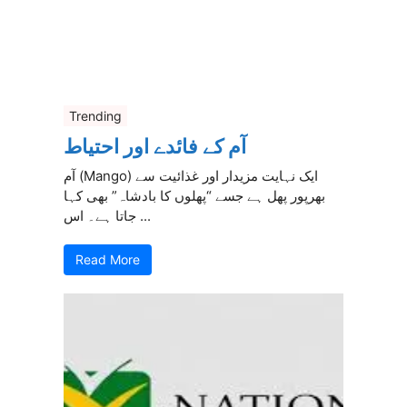
Trending
آم کے فائدے اور احتیاط
آم (Mango) ایک نہایت مزیدار اور غذائیت سے
بھرپور پھل ہے جسے “پھلوں کا بادشاہ” بھی کہا
جاتا ہے۔ اس ...
Read More