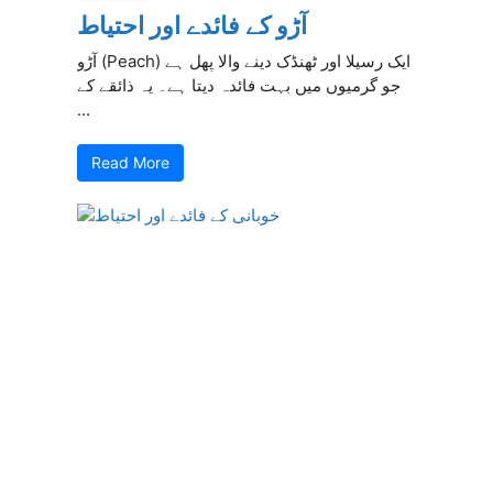
آڑو کے فائدے اور احتیاط
آڑو (Peach) ایک رسیلا اور ٹھنڈک دینے والا پھل ہے
جو گرمیوں میں بہت فائدہ دیتا ہے۔ یہ ذائقے کے
...
Read More