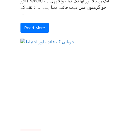
آڑو (Peach) ایک رسیلا اور ٹھنڈک دینے والا پھل ہے
جو گرمیوں میں بہت فائدہ دیتا ہے۔ یہ ذائقے کے
...
Read More