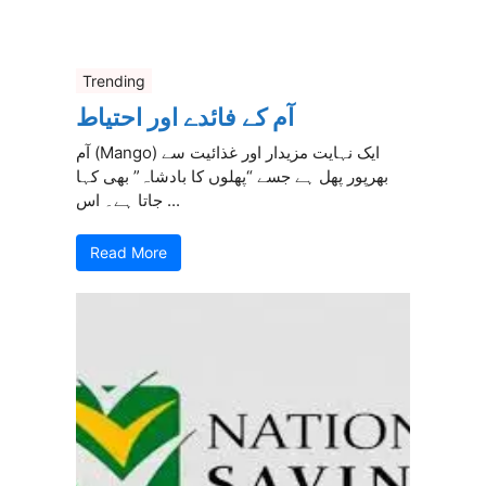
Trending
آم کے فائدے اور احتیاط
آم (Mango) ایک نہایت مزیدار اور غذائیت سے
بھرپور پھل ہے جسے “پھلوں کا بادشاہ” بھی کہا
جاتا ہے۔ اس ...
Read More