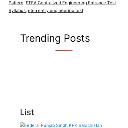
Pattern
,
ETEA Centralized Engineering Entrance Test
Syllabus
,
etea entry engineering test
Trending Posts
List