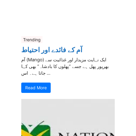
Trending
آم کے فائدے اور احتیاط
آم (Mango) ایک نہایت مزیدار اور غذائیت سے
بھرپور پھل ہے جسے “پھلوں کا بادشاہ” بھی کہا
جاتا ہے۔ اس ...
Read More