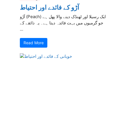
آڑو کے فائدے اور احتیاط
آڑو (Peach) ایک رسیلا اور ٹھنڈک دینے والا پھل ہے
جو گرمیوں میں بہت فائدہ دیتا ہے۔ یہ ذائقے کے
...
Read More