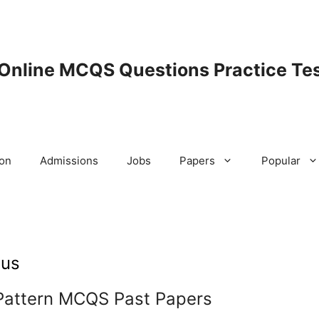
 Online MCQS Questions Practice Tes
ion
Admissions
Jobs
Papers
Popular
bus
s Pattern MCQS Past Papers