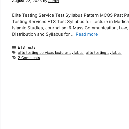
August 22, 2023
by
admin
Elite Testing Service Test Syllabus Pattern MCQS Past Pa
Testing Services ETS Test Syllabus for Lecture in Medica
Islamic Studies, Journalism & Mass Communication, Law,
Distribution and Syllabus for …
Read more
Categories
ETS Tests
Tags
elite testing services lecturer syllabus
,
elite testing syllabus
2 Comments