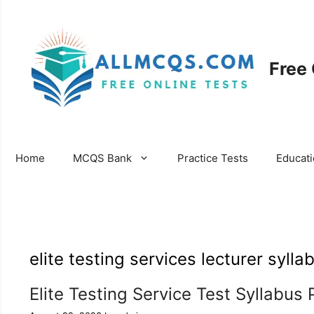
Skip
to
content
Free
Home
MCQS Bank
Practice Tests
Educat
elite testing services lecturer sylla
Elite Testing Service Test Syllabu