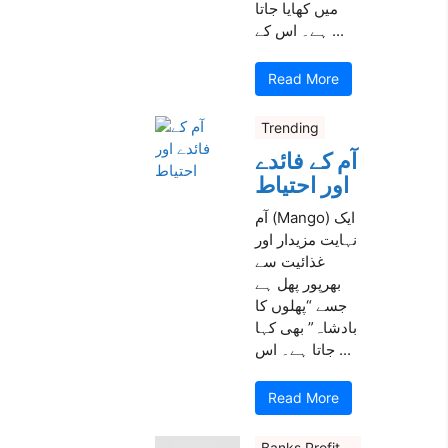
میں کھایا جاتا
ہے۔ اس کے ...
Read More
Trending
آم کے فائدے
اور احتیاط
آم (Mango) ایک
نہایت مزیدار اور
غذائیت سے
بھرپور پھل ہے
جسے “پھلوں کا
بادشاہ” بھی کہا
جاتا ہے۔ اس ...
Read More
Banks Profit