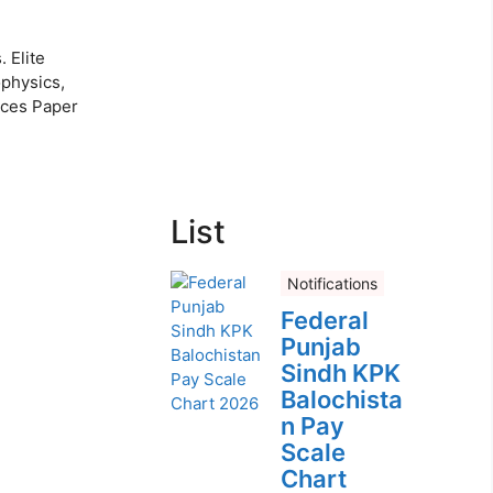
 Elite
ophysics,
ices Paper
List
Notifications
Federal
Punjab
Sindh KPK
Balochista
n Pay
Scale
Chart