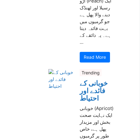
آڑو (Peach) ایک
رسیلا اور ٹھنڈک
دینے والا پھل ہے
جو گرمیوں میں
بہت فائدہ دیتا
ہے۔ یہ ذائقے کے
...
Read More
Trending
خوبانی کے
فائدے اور
احتیاط
خوبانی (Apricot)
ایک نہایت صحت
بخش اور مزیدار
پھل ہے، خاص
طور پر گرمیوں