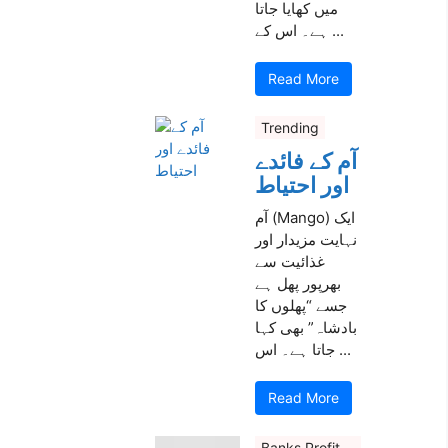
میں کھایا جاتا
ہے۔ اس کے ...
Read More
Trending
آم کے فائدے
اور احتیاط
آم (Mango) ایک
نہایت مزیدار اور
غذائیت سے
بھرپور پھل ہے
جسے “پھلوں کا
بادشاہ” بھی کہا
جاتا ہے۔ اس ...
Read More
Banks Profit