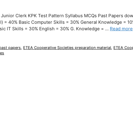
d Junior Clerk KPK Test Pattern Syllabus MCQs Past Papers dow
ll) = 40% Basic Computer Skills = 30% General Knowledge = 1
asic IT Skills = 30% English = 30% G. Knowledge = …
Read more
past papers
,
ETEA Cooperative Societies preparation material
,
ETEA Coop
ies