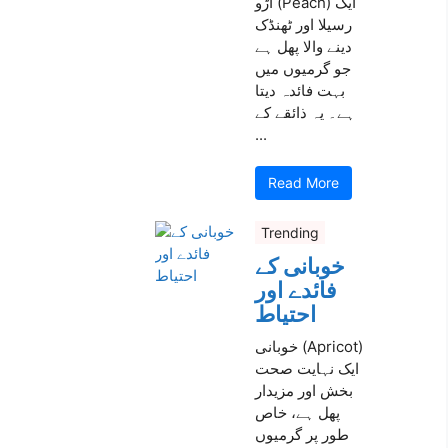
آڑو (Peach) ایک
رسیلا اور ٹھنڈک
دینے والا پھل ہے
جو گرمیوں میں
بہت فائدہ دیتا
ہے۔ یہ ذائقے کے
...
Read More
Trending
خوبانی کے
فائدے اور
احتیاط
خوبانی (Apricot)
ایک نہایت صحت
بخش اور مزیدار
پھل ہے، خاص
طور پر گرمیوں