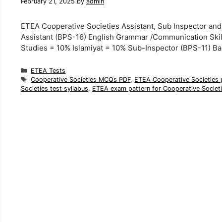
February 21, 2025
by
admin
ETEA Cooperative Societies Assistant, Sub Inspector an
Assistant (BPS-16) English Grammar /Communication Ski
Studies = 10% Islamiyat = 10% Sub-Inspector (BPS-11) B
Categories
ETEA Tests
Tags
Cooperative Societies MCQs PDF
,
ETEA Cooperative Societies 
Societies test syllabus
,
ETEA exam pattern for Cooperative Societ