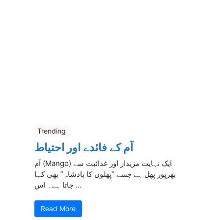
Trending
آم کے فائدے اور احتیاط
آم (Mango) ایک نہایت مزیدار اور غذائیت سے
بھرپور پھل ہے جسے “پھلوں کا بادشاہ” بھی کہا
جاتا ہے۔ اس ...
Read More