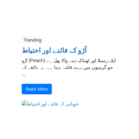
Trending
آڑو کے فائدے اور احتیاط
آڑو (Peach) ایک رسیلا اور ٹھنڈک دینے والا پھل ہے
جو گرمیوں میں بہت فائدہ دیتا ہے۔ یہ ذائقے کے
...
Read More