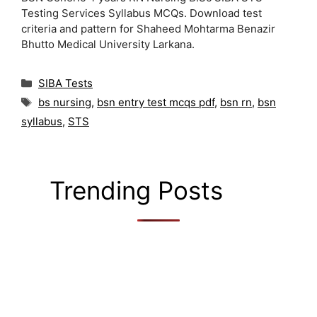
Testing Services Syllabus MCQs. Download test
criteria and pattern for Shaheed Mohtarma Benazir
Bhutto Medical University Larkana.
Categories
SIBA Tests
Tags
bs nursing
,
bsn entry test mcqs pdf
,
bsn rn
,
bsn
syllabus
,
STS
Trending Posts