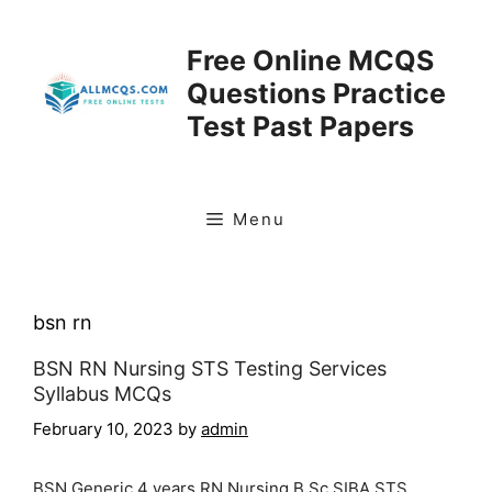
Skip
to
Free Online MCQS
content
Questions Practice
Test Past Papers
Menu
bsn rn
BSN RN Nursing STS Testing Services
Syllabus MCQs
February 10, 2023
by
admin
BSN Generic 4 years RN Nursing B.Sc SIBA STS