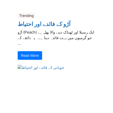
Trending
آڑو کے فائدے اور احتیاط
آڑو (Peach) ایک رسیلا اور ٹھنڈک دینے والا پھل ہے
جو گرمیوں میں بہت فائدہ دیتا ہے۔ یہ ذائقے کے
...
Read More