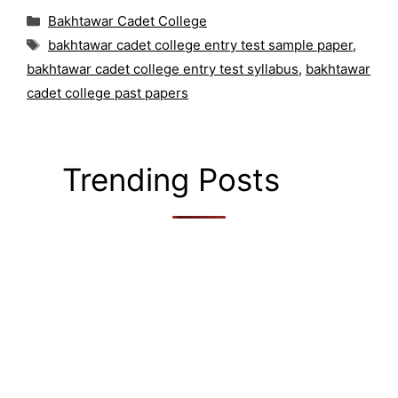
Categories
Bakhtawar Cadet College
Tags
bakhtawar cadet college entry test sample paper
,
bakhtawar cadet college entry test syllabus
,
bakhtawar
cadet college past papers
Trending Posts