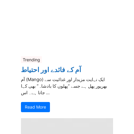
Trending
آم کے فائدے اور احتیاط
آم (Mango) ایک نہایت مزیدار اور غذائیت سے
بھرپور پھل ہے جسے “پھلوں کا بادشاہ” بھی کہا
جاتا ہے۔ اس ...
Read More