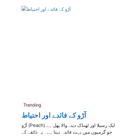
Trending
آڑو کے فائدے اور احتیاط
آڑو (Peach) ایک رسیلا اور ٹھنڈک دینے والا پھل ہے
جو گرمیوں میں بہت فائدہ دیتا ہے۔ یہ ذائقے کے