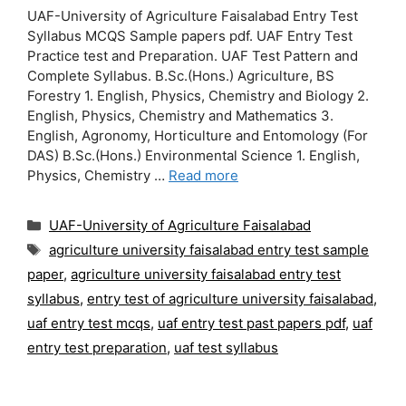
UAF-University of Agriculture Faisalabad Entry Test
Syllabus MCQS Sample papers pdf. UAF Entry Test
Practice test and Preparation. UAF Test Pattern and
Complete Syllabus. B.Sc.(Hons.) Agriculture, BS
Forestry 1. English, Physics, Chemistry and Biology 2.
English, Physics, Chemistry and Mathematics 3.
English, Agronomy, Horticulture and Entomology (For
DAS) B.Sc.(Hons.) Environmental Science 1. English,
Physics, Chemistry …
Read more
Categories
UAF-University of Agriculture Faisalabad
Tags
agriculture university faisalabad entry test sample
paper
,
agriculture university faisalabad entry test
syllabus
,
entry test of agriculture university faisalabad
,
uaf entry test mcqs
,
uaf entry test past papers pdf
,
uaf
entry test preparation
,
uaf test syllabus