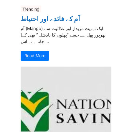
Trending
آم کے فائدے اور احتیاط
آم (Mango) ایک نہایت مزیدار اور غذائیت سے
بھرپور پھل ہے جسے “پھلوں کا بادشاہ” بھی کہا
جاتا ہے۔ اس ...
Read More