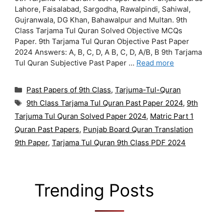
Lahore, Faisalabad, Sargodha, Rawalpindi, Sahiwal,
Gujranwala, DG Khan, Bahawalpur and Multan. 9th
Class Tarjama Tul Quran Solved Objective MCQs
Paper. 9th Tarjama Tul Quran Objective Past Paper
2024 Answers: A, B, C, D, A B, C, D, A/B, B 9th Tarjama
Tul Quran Subjective Past Paper …
Read more
Categories
Past Papers of 9th Class
,
Tarjuma-Tul-Quran
Tags
9th Class Tarjama Tul Quran Past Paper 2024
,
9th
Tarjuma Tul Quran Solved Paper 2024
,
Matric Part 1
Quran Past Papers
,
Punjab Board Quran Translation
9th Paper
,
Tarjama Tul Quran 9th Class PDF 2024
Trending Posts