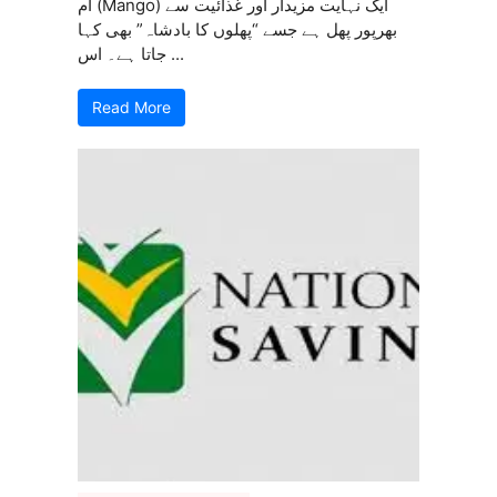
آم (Mango) ایک نہایت مزیدار اور غذائیت سے
بھرپور پھل ہے جسے “پھلوں کا بادشاہ” بھی کہا
جاتا ہے۔ اس ...
Read More