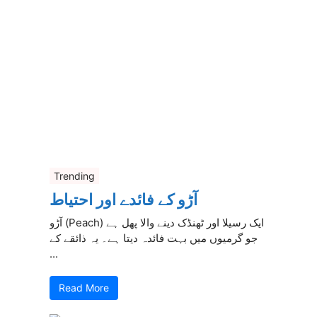
Trending
آڑو کے فائدے اور احتیاط
آڑو (Peach) ایک رسیلا اور ٹھنڈک دینے والا پھل ہے
جو گرمیوں میں بہت فائدہ دیتا ہے۔ یہ ذائقے کے
...
Read More