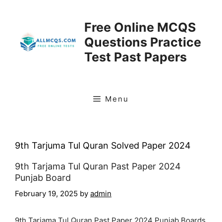
Skip
to
Free Online MCQS
content
Questions Practice
Test Past Papers
Menu
9th Tarjuma Tul Quran Solved Paper 2024
9th Tarjama Tul Quran Past Paper 2024
Punjab Board
February 19, 2025
by
admin
9th Tarjama Tul Quran Past Paper 2024 Punjab Boards