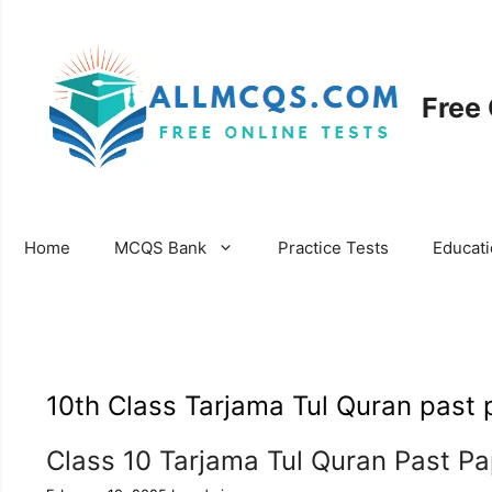
Skip
to
content
Free
Home
MCQS Bank
Practice Tests
Educat
10th Class Tarjama Tul Quran past
Class 10 Tarjama Tul Quran Past P