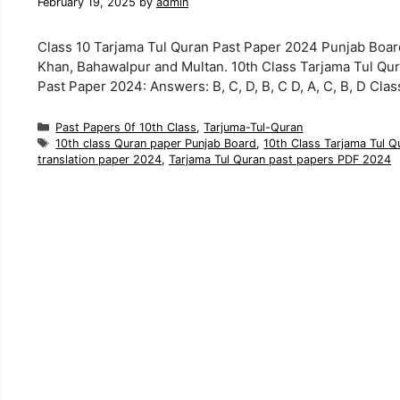
February 19, 2025
by
admin
Class 10 Tarjama Tul Quran Past Paper 2024 Punjab Board
Khan, Bahawalpur and Multan. 10th Class Tarjama Tul Qu
Past Paper 2024: Answers: B, C, D, B, C D, A, C, B, D Cla
Categories
Past Papers 0f 10th Class
,
Tarjuma-Tul-Quran
Tags
10th class Quran paper Punjab Board
,
10th Class Tarjama Tul 
translation paper 2024
,
Tarjama Tul Quran past papers PDF 2024