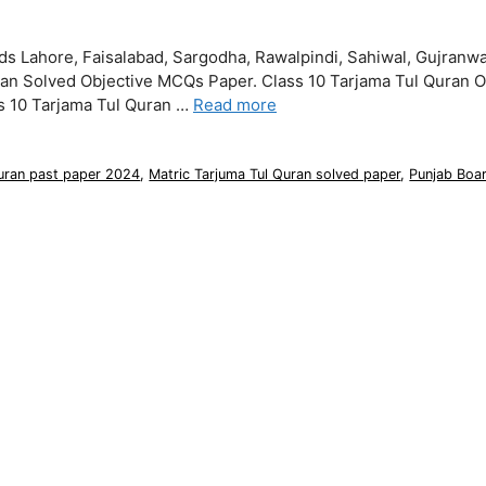
s Lahore, Faisalabad, Sargodha, Rawalpindi, Sahiwal, Gujranwa
ran Solved Objective MCQs Paper. Class 10 Tarjama Tul Quran O
ss 10 Tarjama Tul Quran …
Read more
Quran past paper 2024
,
Matric Tarjuma Tul Quran solved paper
,
Punjab Boa