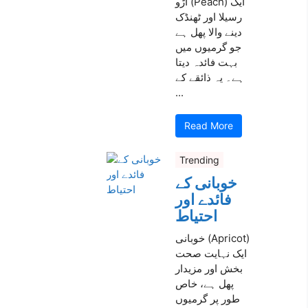
آڑو (Peach) ایک
رسیلا اور ٹھنڈک
دینے والا پھل ہے
جو گرمیوں میں
بہت فائدہ دیتا
ہے۔ یہ ذائقے کے
...
Read More
Trending
خوبانی کے
فائدے اور
احتیاط
خوبانی (Apricot)
ایک نہایت صحت
بخش اور مزیدار
پھل ہے، خاص
طور پر گرمیوں