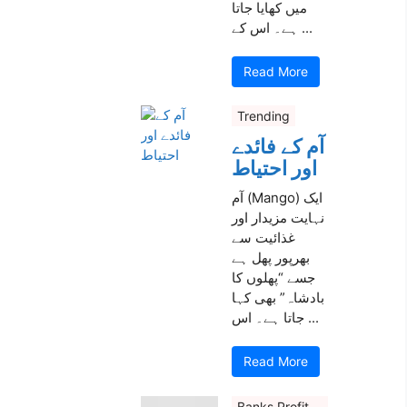
میں کھایا جاتا
ہے۔ اس کے ...
Read More
Trending
آم کے فائدے
اور احتیاط
آم (Mango) ایک
نہایت مزیدار اور
غذائیت سے
بھرپور پھل ہے
جسے “پھلوں کا
بادشاہ” بھی کہا
جاتا ہے۔ اس ...
Read More
Banks Profit