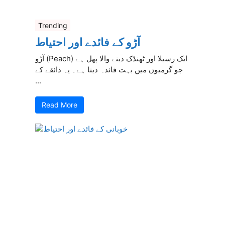
Trending
آڑو کے فائدے اور احتیاط
آڑو (Peach) ایک رسیلا اور ٹھنڈک دینے والا پھل ہے
جو گرمیوں میں بہت فائدہ دیتا ہے۔ یہ ذائقے کے
...
Read More