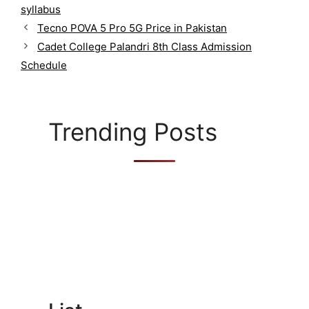
g
syllabus
s
o
Tecno POVA 5 Pro 5G Price in Pakistan
r
Cadet College Palandri 8th Class Admission
i
Schedule
e
s
Trending Posts