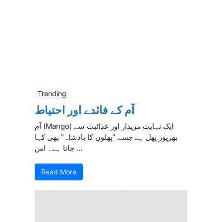
Trending
آم کے فائدے اور احتیاط
آم (Mango) ایک نہایت مزیدار اور غذائیت سے
بھرپور پھل ہے جسے “پھلوں کا بادشاہ” بھی کہا
جاتا ہے۔ اس ...
Read More