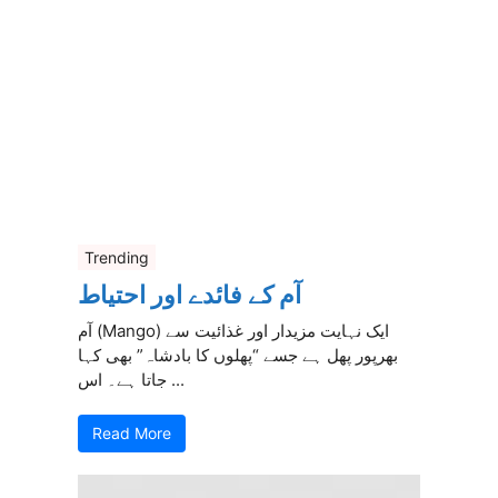
Trending
آم کے فائدے اور احتیاط
آم (Mango) ایک نہایت مزیدار اور غذائیت سے
بھرپور پھل ہے جسے “پھلوں کا بادشاہ” بھی کہا
جاتا ہے۔ اس ...
Read More