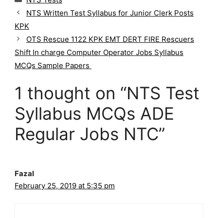
a
NTS Written Test Syllabus for Junior Clerk Posts
t
KPK
e
g
OTS Rescue 1122 KPK EMT DERT FIRE Rescuers
o
Shift In charge Computer Operator Jobs Syllabus
r
MCQs Sample Papers
i
e
1 thought on “NTS Test
s
Syllabus MCQs ADE
Regular Jobs NTC”
Fazal
February 25, 2019 at 5:35 pm