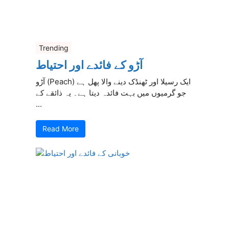
Trending
آڑو کے فائدے اور احتیاط
آڑو (Peach) ایک رسیلا اور ٹھنڈک دینے والا پھل ہے
جو گرمیوں میں بہت فائدہ دیتا ہے۔ یہ ذائقے کے
...
Read More