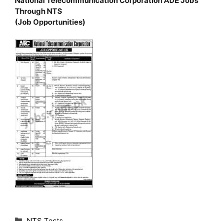
National Telecommunication Corporation ADE Jobs
Through NTS
(Job Opportunities)
C
NTS Tests