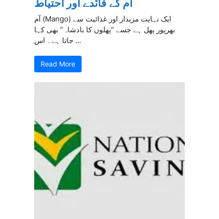
آم کے فائدے اور احتیاط
آم (Mango) ایک نہایت مزیدار اور غذائیت سے
بھرپور پھل ہے جسے “پھلوں کا بادشاہ” بھی کہا
جاتا ہے۔ اس ...
Read More