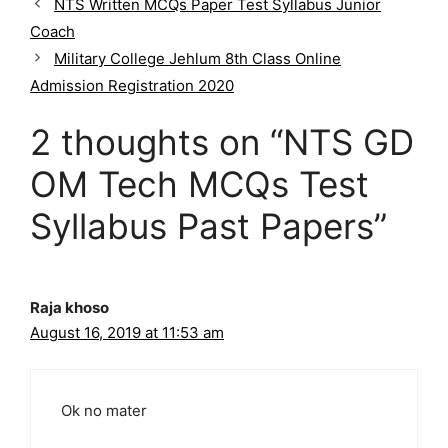
NTS Written MCQs Paper Test Syllabus Junior
t
Coach
e
g
Military College Jehlum 8th Class Online
o
Admission Registration 2020
r
i
2 thoughts on “NTS GD
e
s
OM Tech MCQs Test
Syllabus Past Papers”
Raja khoso
August 16, 2019 at 11:53 am
Ok no mater