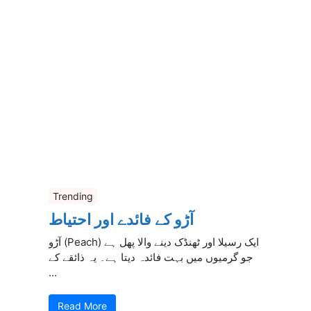
Trending
آڑو کے فائدے اور احتیاط
آڑو (Peach) ایک رسیلا اور ٹھنڈک دینے والا پھل ہے
جو گرمیوں میں بہت فائدہ دیتا ہے۔ یہ ذائقے کے
...
Read More