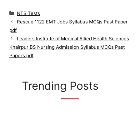
C
NTS Tests
a
Rescue 1122 EMT Jobs Syllabus MCQs Past Paper
t
pdf
e
g
Leaders Institute of Medical Allied Health Sciences
o
Khairpur BS Nursing Admission Syllabus MCQs Past
r
Papers pdf
i
e
s
Trending Posts