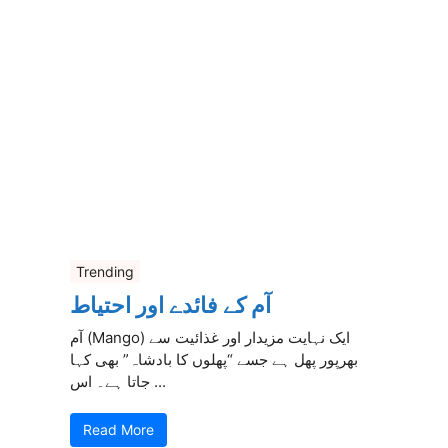
Trending
آم کے فائدے اور احتیاط
آم (Mango) ایک نہایت مزیدار اور غذائیت سے
بھرپور پھل ہے جسے “پھلوں کا بادشاہ” بھی کہا
جاتا ہے۔ اس ...
Read More