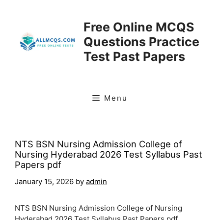
Skip
to
Free Online MCQS
content
Questions Practice
Test Past Papers
Menu
NTS BSN Nursing Admission College of
Nursing Hyderabad 2026 Test Syllabus Past
Papers pdf
January 15, 2026
by
admin
NTS BSN Nursing Admission College of Nursing
Hyderabad 2026 Test Syllabus Past Papers pdf.