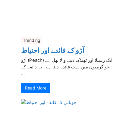
Trending
آڑو کے فائدے اور احتیاط
آڑو (Peach) ایک رسیلا اور ٹھنڈک دینے والا پھل ہے
جو گرمیوں میں بہت فائدہ دیتا ہے۔ یہ ذائقے کے
...
Read More