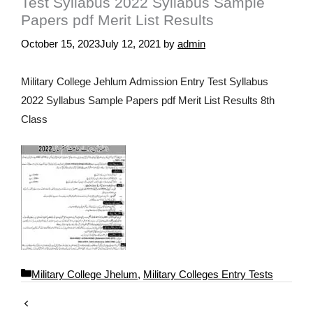
Test Syllabus 2022 Syllabus Sample
Papers pdf Merit List Results
October 15, 2023
July 12, 2021
by
admin
Military College Jehlum Admission Entry Test Syllabus
2022 Syllabus Sample Papers pdf Merit List Results 8th
Class
C
Military College Jhelum
,
Military Colleges Entry Tests
a
t