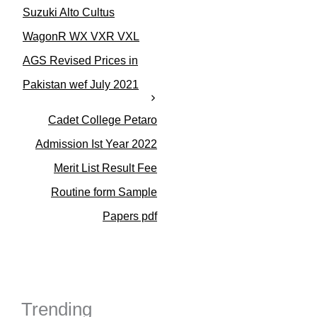
e
Suzuki Alto Cultus
g
o
WagonR WX VXR VXL
r
AGS Revised Prices in
i
e
Pakistan wef July 2021
s
Cadet College Petaro
Admission Ist Year 2022
Merit List Result Fee
Routine form Sample
Papers pdf
Trending