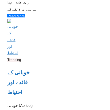
بہت فائدہ دیتا
ہے۔ یہ ذائقے کے ...
Read More
Trending
خوبانی کے
فائدے اور
احتیاط
خوبانی (Apricot)