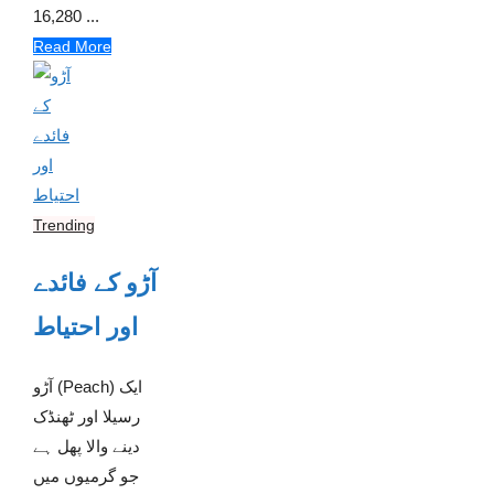
16,280 ...
Read More
Trending
آڑو کے فائدے
اور احتیاط
آڑو (Peach) ایک
رسیلا اور ٹھنڈک
دینے والا پھل ہے
جو گرمیوں میں