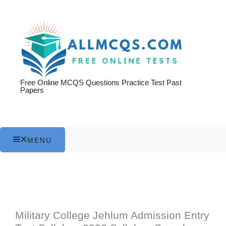
Skip
to
content
Free Online MCQS Questions Practice Test Past
Papers
MENU
Military College Jehlum Admission Entry