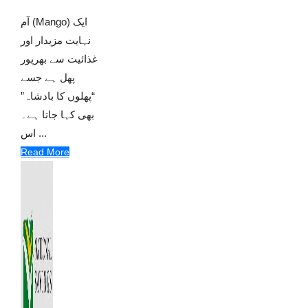
آم (Mango) ایک
نہایت مزیدار اور
غذائیت سے بھرپور
پھل ہے جسے
“پھلوں کا بادشاہ”
بھی کہا جاتا ہے۔
اس ...
Read More