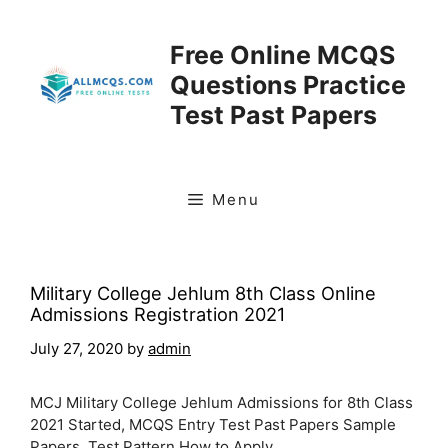
Skip
to
Free Online MCQS
content
Questions Practice
Test Past Papers
Menu
Military College Jehlum 8th Class Online
Admissions Registration 2021
July 27, 2020
by
admin
MCJ Military College Jehlum Admissions for 8th Class
2021 Started, MCQS Entry Test Past Papers Sample
Papers, Test Pattern How to Apply