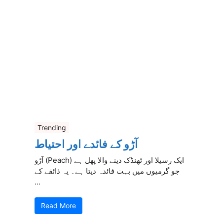
Trending
آڑو کے فائدے اور احتیاط
آڑو (Peach) ایک رسیلا اور ٹھنڈک دینے والا پھل ہے
جو گرمیوں میں بہت فائدہ دیتا ہے۔ یہ ذائقے کے
...
Read More