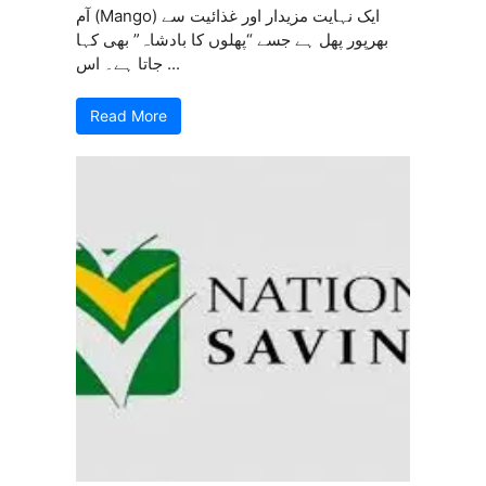
آم (Mango) ایک نہایت مزیدار اور غذائیت سے
بھرپور پھل ہے جسے “پھلوں کا بادشاہ” بھی کہا
جاتا ہے۔ اس ...
Read More