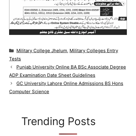
C
Military College Jhelum
,
Military Colleges Entry
a
Tests
t
Punjab University Online BA BSc Associate Degree
e
g
ADP Examination Date Sheet Guidelines
o
GC University Lahore Online Admissions BS Hons
r
Computer Science
i
e
s
Trending Posts