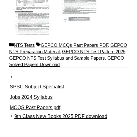
C
T
NTS Tests
GEPCO MCQs Past Papers PDF
,
GEPCO
a
a
NTS Preparation Material
,
GEPCO NTS Test Pattern 2025
,
t
g
GEPCO NTS Test Syllabus and Sample Papers
,
GEPCO
e
s
Solved Papers Download
g
o
r
SPSC Subject Specialist
i
e
Jobs 2024 Syllabus
s
MCQS Past Papers pdf
9th Class New Books 2025 PDF download