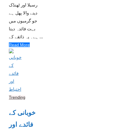
رسیلا اور ٹھنڈک
دینے والا پھل ہے
جو گرمیوں میں
بہت فائدہ دیتا
ہے۔ یہ ذائقے کے ...
Read More
Trending
خوبانی کے
فائدے اور