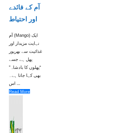
آم کے فائدے
اور احتیاط
آم (Mango) ایک
نہایت مزیدار اور
غذائیت سے بھرپور
پھل ہے جسے
“پھلوں کا بادشاہ”
بھی کہا جاتا ہے۔
اس ...
Read More