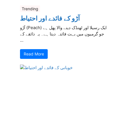
Trending
آڑو کے فائدے اور احتیاط
آڑو (Peach) ایک رسیلا اور ٹھنڈک دینے والا پھل ہے
جو گرمیوں میں بہت فائدہ دیتا ہے۔ یہ ذائقے کے
...
Read More