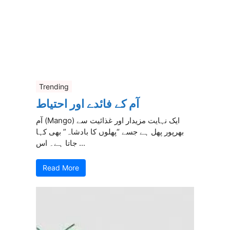
Trending
آم کے فائدے اور احتیاط
آم (Mango) ایک نہایت مزیدار اور غذائیت سے
بھرپور پھل ہے جسے “پھلوں کا بادشاہ” بھی کہا
جاتا ہے۔ اس ...
Read More