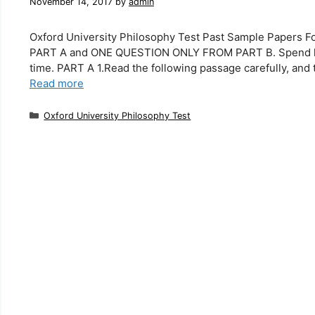
November 14, 2017
by
admin
Oxford University Philosophy Test Past Sample Pape
PART A and ONE QUESTION ONLY FROM PART B. Spend half
time. PART A 1.Read the following passage carefully, and 
Read more
Categories
Oxford University Philosophy Test