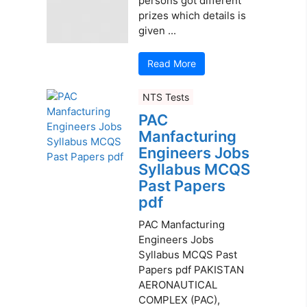
persons got different
prizes which details is
given ...
Read More
NTS Tests
PAC
Manfacturing
Engineers Jobs
Syllabus MCQS
Past Papers
pdf
PAC Manfacturing
Engineers Jobs
Syllabus MCQS Past
Papers pdf PAKISTAN
AERONAUTICAL
COMPLEX (PAC),