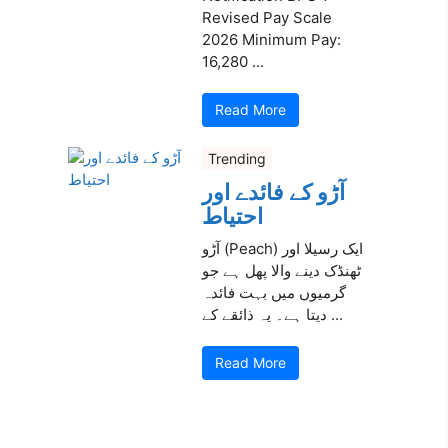
Revised Pay Scale
2026 Minimum Pay:
16,280 ...
Read More
Trending
آڑو کے فائدے اور
احتیاط
آڑو (Peach) ایک رسیلا اور
ٹھنڈک دینے والا پھل ہے جو
گرمیوں میں بہت فائدہ
دیتا ہے۔ یہ ذائقے کے ...
Read More