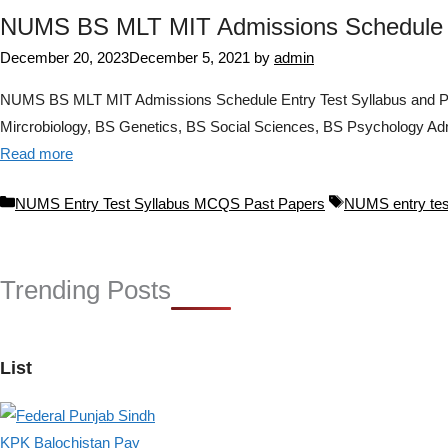
NUMS BS MLT MIT Admissions Schedule E
December 20, 2023
December 5, 2021
by
admin
NUMS BS MLT MIT Admissions Schedule Entry Test Syllabus and Patt
Mircrobiology, BS Genetics, BS Social Sciences, BS Psychology Ad
Read more
Categories
Tags
NUMS Entry Test Syllabus MCQS Past Papers
NUMS entry test
Trending Posts
List