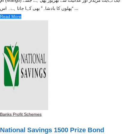
آم (Mango) ایک نہایت مزیدار اور غذائیت سے بھرپور پھل ہے جسے
“پھلوں کا بادشاہ” بھی کہا جاتا ہے۔ اس ...
Read More
Banks Profit Schemes
National Savings 1500 Prize Bond