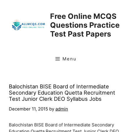
Skip
to
Free Online MCQS
content
Questions Practice
Test Past Papers
Menu
Balochistan BISE Board of Intermediate
Secondary Education Quetta Recruitment
Test Junior Clerk DEO Syllabus Jobs
December 11, 2015
by
admin
Balochistan BISE Board of Intermediate Secondary
Education Quetta Recruitment Test Junior Clerk DEO