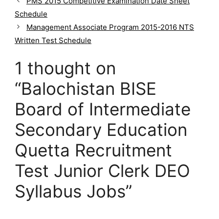
PMS 2015 Competitive Examination Date Sheet
t
Schedule
e
g
Management Associate Program 2015-2016 NTS
o
Written Test Schedule
r
i
1 thought on
e
s
“Balochistan BISE
Board of Intermediate
Secondary Education
Quetta Recruitment
Test Junior Clerk DEO
Syllabus Jobs”