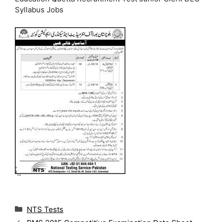
Syllabus Jobs
C
NTS Tests
a