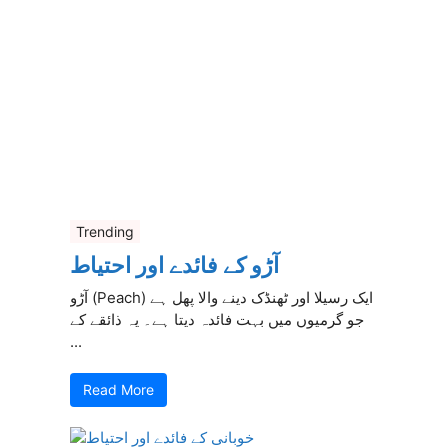
Trending
آڑو کے فائدے اور احتیاط
آڑو (Peach) ایک رسیلا اور ٹھنڈک دینے والا پھل ہے
جو گرمیوں میں بہت فائدہ دیتا ہے۔ یہ ذائقے کے
...
Read More